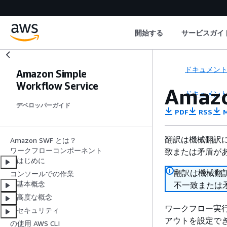
開始する
サービスガイ
ドキュメン
Amazon Simple
Workflow Service
Ama
ドキュメン
デベロッパーガイド
PDF
RSS
M
翻訳は機械翻訳
Amazon SWF とは？
ワークフローコンポーネント
致または矛盾が
はじめに
翻訳は機械翻
コンソールでの作業
基本概念
不一致または
高度な概念
ワークフロー実行
セキュリティ
アウトを設定で
の使用 AWS CLI