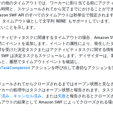
その他のタイムアウトでは、ワーカーに割り当てる前にアクテ
る時間と、スケジュールされてから完了までにかけることがで
zon SWF API のすべてのタイムアウトは秒単位で指定されま
F は、タイムアウト値として文字列
もサポートしています。
NONE
ないことを示します。
ティビティタスクに関連するタイムアウトの場合、Amazon S
歴にイベントを追加します。イベントの属性により、発生した
響を受けた決定タスクまたはアクティビティタスクに関する情
on SWF は決定タスクもスケジュールします。ディサイダーは
ると、履歴でタイムアウトイベントを確認し、
nTaskCompleted
アクションを呼び出して適切なアクションを
ジュールされてからクローズされるまではオープン状態と見な
ーカーの処理中はタスクはオープン状態と報告されます。タス
了済み
、
キャンセル済み
、または
失敗
と報告されるとクローズ
アウトの結果として Amazon SWF によってクローズされる