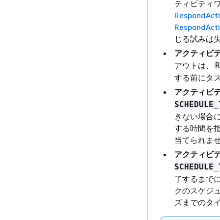
ティビティ
RespondActi
RespondActi
じる試みは
アクティビテ
アウトは、
R
する前にタ
アクティビテ
SCHEDULE_
きない場合に
する時間を
当てられま
アクティビテ
SCHEDULE_
了するまで
クのスケジ
ズまでのタ