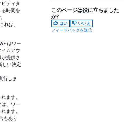
ィビティタ
このページは役に立ちました
きる時間を
か?
す。
はい
いいえ
これは、
フィードバックを送信
WF はワー
タイムアウ
報が提供さ
、新しい決定
実行しま
されます。
クは、ワー
されます。
場合もあり