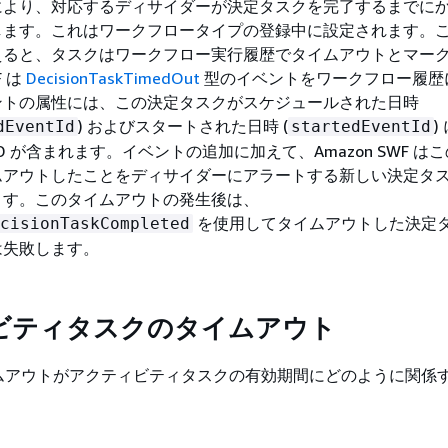
により、対応するディサイダーが決定タスクを完了するまでに
します。これはワークフロータイプの登録中に設定されます。
えると、タスクはワークフロー実行履歴でタイムアウトとマー
F は
DecisionTaskTimedOut
型のイベントをワークフロー履歴
ントの属性には、この決定タスクがスケジュールされた日時
) およびスタートされた日時 (
)
dEventId
startedEventId
ID が含まれます。イベントの追加に加えて、Amazon SWF は
ムアウトしたことをディサイダーにアラートする新しい決定タ
ます。このタイムアウトの発生後は、
を使用してタイムアウトした決定
cisionTaskCompleted
は失敗します。
ビティタスクのタイムアウト
ムアウトがアクティビティタスクの有効期間にどのように関係