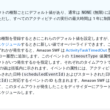
ウトの種類ごとにデフォルト値があり、通常は
(無限) 
NONE
ただし、すべてのアクティビティの実行の最大時間は 1 年に制
の種類を登録するときにこれらのデフォルト値を設定しますが
スケジュール
するときに新しい値でオーバーライドできます。
かが発生すると、Amazon SWF は
ActivityTaskTimedOut
ロー履歴に追加します。このイベントの
値属
timeoutType
ウトがいつ発生するかを指定します。それぞれのタイムアウト
の値は括弧内に示されます。イベントの属性には、アクティビ
された日時 (
) およびスタートされた日
scheduledEventId
) に対応するイベントの ID も含まれます。Amazon SWF
tId
て、このタイムアウトが発生したことをディサイダーにアラー
スケジュールします。