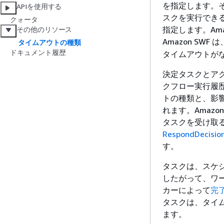
を指定します。
APIを使用する
スクを実行でき
クォータ
指定します。Ama
その他のリソース
Amazon SW
タイムアウトの種類
ドキュメント履歴
タイムアウトが
決定タスクとアク
クフロー実行履
トの種類と、影
れます。Amaz
タスクを受け取
RespondDecisio
す。
タスクは、スケ
したがって、ワ
カーによって
完
タスクは、タイム
ます。