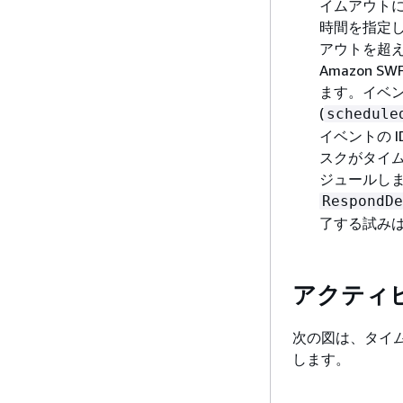
イムアウト
時間を指定
アウトを超
Amazon SW
ます。イベ
(
schedule
イベントの 
スクがタイ
ジュールし
RespondDe
了する試み
アクティ
次の図は、タイ
します。