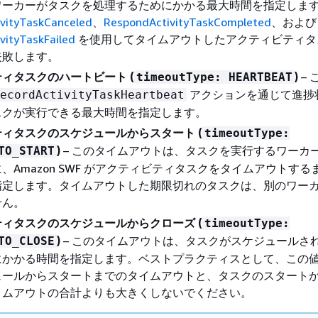
ワーカーがタスクを処理するためにかかる最大時間を指定しま
vityTaskCanceled
、
RespondActivityTaskCompleted
、および
vityTaskFailed
を使用してタイムアウトしたアクティビティタ
失敗します。
ィタスクのハートビート (
)
– 
timeoutType: HEARTBEAT
アクションを通じて進捗
ecordActivityTaskHeartbeat
スクが実行できる最大時間を指定します。
ィタスクのスケジュールからスタート (
timeoutType:
)
– このタイムアウトは、タスクを実行するワーカ
TO_START
、Amazon SWF がアクティビティタスクをタイムアウトする
指定します。タイムアウトした期限切れのタスクは、別のワー
せん。
ィタスクのスケジュールからクローズ (
timeoutType:
)
– このタイムアウトは、タスクがスケジュールさ
TO_CLOSE
にかかる時間を指定します。ベストプラクティスとして、この
ュールからスタートまでのタイムアウトと、タスクのスタート
イムアウトの合計よりも大きくしないでください。