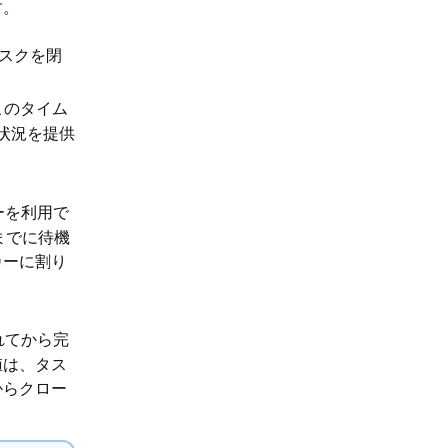
す。
スクを閉
このタイム
状況を提供
ーを利用で
までに待機
カーに割り
れてから完
値は、タス
からクロー