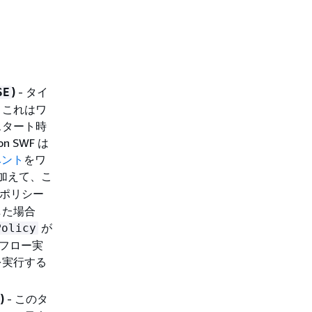
)
- タイ
SE
。これはワ
スタート時
SWF は
ベント
をワ
加えて、こ
ポリシー
した場合
が
Policy
クフロー実
を実行する
)
- このタ