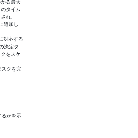
かかる最大
このタイム
クされ、
に追加し
 に対応する
この決定タ
スクをスケ
タスクを完
するかを示