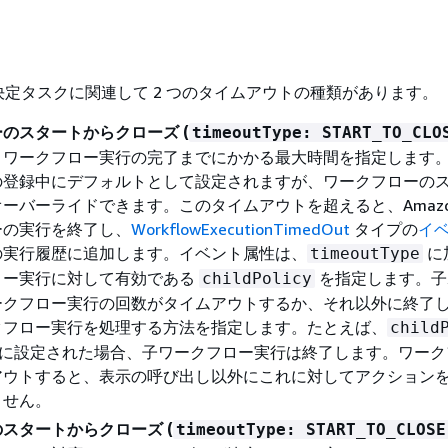
定タスクに関連して 2 つのタイムアウトの種類があります。
のスタートからクローズ (
timeoutType: START_TO_CLO
、ワークフロー実行の完了までにかかる最大時間を指定します
の登録中にデフォルトとして設定されますが、ワークフローの
ーバーライドできます。このタイムアウトを超えると、Amazon 
ーの実行を終了し、
WorkflowExecutionTimedOut
タイプの
イ
の実行履歴に追加します。イベント属性は、
に
timeoutType
ロー実行に対して有効である
を指定します。子
childPolicy
ークフロー実行の回数がタイムアウトするか、それ以外に終了
クフロー実行を処理する方法を指定します。たとえば、
child
ATE に設定された場合、子ワークフロー実行は終了します。ワー
アウトすると、表示の呼び出し以外にこれに対してアクション
ません。
スタートからクローズ (
timeoutType: START_TO_CLOSE