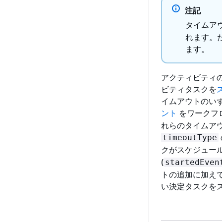
注記
タイムア
れます。
ます。
アクティビティ
ビティタスクを
イムアウトのいずれ
ント
をワークフ
れらのタイムア
timeoutType
クがスケジュール
(
startedEven
トの追加に加え
い決定タスクを