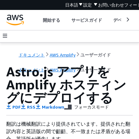
日本語
設定
お問い合わせ
フィー
開始する
サービスガイド
デベロッパ
ドキュメント
AWS Amplify
ユーザーガイド
Astro.js アプリを
ドキュメント
AWS Amplify
ユーザーガイド
Amplify ホスティン
グにデプロイする
PDF
RSS
Markdown
フォーカスモード
翻訳は機械翻訳により提供されています。提供された翻
訳内容と英語版の間で齟齬、不一致または矛盾がある場
合、英語版が優先します。