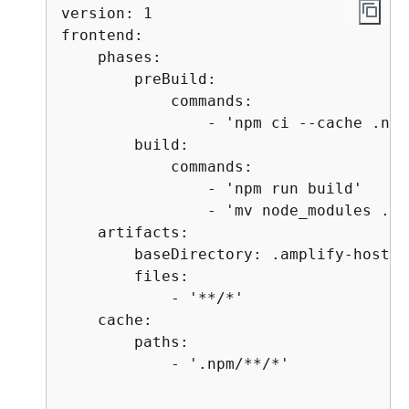
version: 1

frontend:

    phases:

        preBuild:

            commands:

                - 'npm ci --cache .npm
        build:

            commands:

                - 'npm run build'

                - 'mv node_modules ./.
    artifacts:

        baseDirectory: .amplify-hosting
        files:

            - '**/*'

    cache:

        paths:

            - '.npm/**/*'
