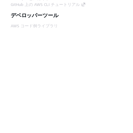
GitHub 上の AWS CLI チュートリアル
デベロッパーツール
AWS コード例ライブラリ
AWS CLI
AWS Builder Center
AWS デベロッパーツールブログ
役立つリンク
AWS ドキュメント MCP サーバーをダウンロー
ド
AWS コンソールにサインイン
AWS re:Post
プライバシー
サイト規約
Cookie の設定
© 2026, Amazon Web Services, Inc. or its
affiliates.All rights reserved.
日本語