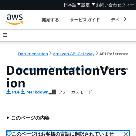
日本語
設定
お問い合わせ
フィー
開始する
サービスガイド
デベロッパ
Documentation
Amazon API Gateway
API Reference
DocumentationVers
Documentation
Amazon API Gateway
API Reference
ion
PDF
Markdown
フォーカスモード
このページの内容
このページはお客様の言語に翻訳されていませ