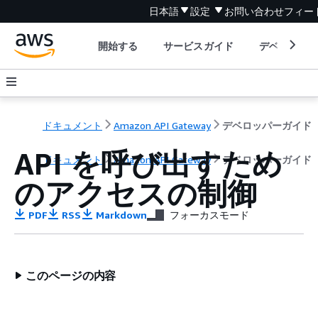
日本語
設定
お問い合わせ
フィー
開始する
サービスガイド
デベロッパ
ドキュメント
Amazon API Gateway
デベロッパーガイド
API を呼び出すため
ドキュメント
Amazon API Gateway
デベロッパーガイド
のアクセスの制御
PDF
RSS
Markdown
フォーカスモード
このページの内容