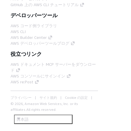
GitHub 上の AWS CLI チュートリアル
デベロッパーツール
AWS コード例ライブラリ
AWS CLI
AWS Builder Center
AWS デベロッパーツールブログ
役立つリンク
AWS ドキュメント MCP サーバーをダウンロー
ド
AWS コンソールにサインイン
AWS re:Post
プライバシー
サイト規約
Cookie の設定
© 2026, Amazon Web Services, Inc. or its
affiliates.All rights reserved.
日本語