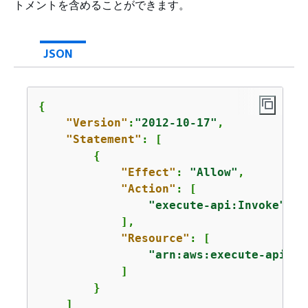
トメントを含めることができます。
JSON
{
"Version"
:
"2012-10-17"
,

"Statement"
: [

{
"Effect"
: 
"Allow"
,

"Action"
: [

"execute-api:Invoke"
            ],

"Resource"
: [

"arn:aws:execute-api:us
            ]

        }

    ]
