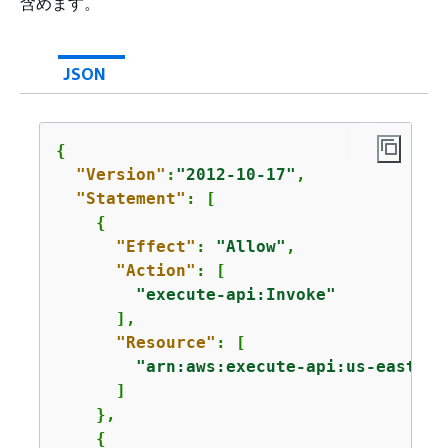
含めます。
JSON
{
"Version"
:
"2012-10-17"
,

"Statement"
: [

{
"Effect"
: 
"Allow"
,

"Action"
: [

"execute-api:Invoke"
      ],

"Resource"
: [

"arn:aws:execute-api:us-east-1:
      ]

    },

{