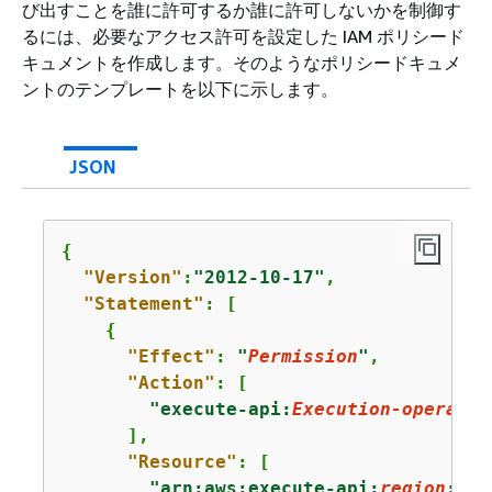
び出すことを誰に許可するか誰に許可しないかを制御す
るには、必要なアクセス許可を設定した IAM ポリシード
キュメントを作成します。そのようなポリシードキュメ
ントのテンプレートを以下に示します。
JSON
{
"Version"
:
"2012-10-17"
,

"Statement"
: [

{
"Effect"
: 
"
Permission
"
,

"Action"
: [

"execute-api:
Execution-operatio
      ],

"Resource"
: [

"arn:aws:execute-api:
region
:
123