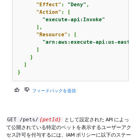
"Effect"
: 
"Deny"
,

"Action"
: [

"execute-api:Invoke"
      ],

"Resource"
: [

"arn:aws:execute-api:us-east-1:
      ]

    }

  ]

} 
フィードバックを送信
として設定された API によっ
GET /pets/
{
petId}
て公開されている特定のペットを表示するユーザーアク
セス許可を付与するには、IAM ポリシーに以下のステー