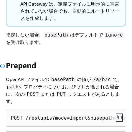
API Gateway は、定義ファイルに明示的に宣言
されていない場合でも、自動的にルートリソー
スを作成します。
指定しない場合、
はデフォルトで
basePath
ignore
を受け取ります。
Prepend
OpenAPI ファイルの
の値が
で、
basePath
/a/b/c
プロパティに
および
が含まれる場合
paths
/e
/f
に、次の
または
リクエストがあるとしま
POST
PUT
す。
POST /restapis?mode=import&basepath=prepe