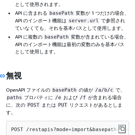
として使用されます。
API に含まれる
変数が 1 つだけの場合、
basePath
API のインポート機能は
で参照され
server.url
ていなくても、それを基本パスとして使用します。
API に複数の
変数が含まれている場合、
basePath
API のインポート機能は最初の変数のみを基本パス
として使用します。
無視
OpenAPI ファイルの
の値が
で、
basePath
/a/b/c
プロパティに
および
が含まれる場合
paths
/e
/f
に、次の
または
リクエストがあるとしま
POST
PUT
す。
POST /restapis?mode=import&basepath=ignor