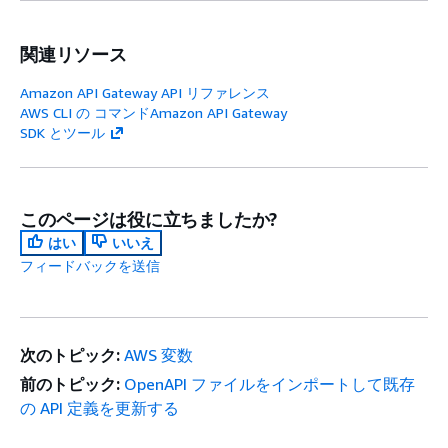
関連リソース
Amazon API Gateway API リファレンス
AWS CLI の コマンドAmazon API Gateway
SDK とツール
このページは役に立ちましたか?
はい
いいえ
フィードバックを送信
次のトピック:
AWS 変数
前のトピック:
OpenAPI ファイルをインポートして既存
の API 定義を更新する