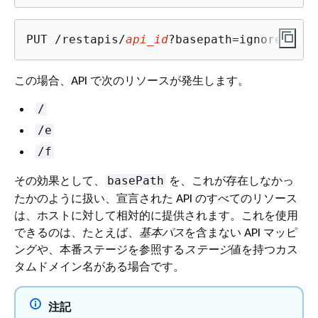
PUT /restapis/
api_id
?basepath=ignore
この場合、API で次のリソースが発生します。
/
/e
/f
その効果として、
を、これが存在しなかっ
basePath
たかのように扱い、宣言された API のすべてのリソース
は、ホストに対して相対的に提供されます。これを使用
できるのは、たとえば、
基本パス
を含まない API マッピ
ングや、本番ステージを参照する
ステージ
値を持つカス
タムドメイン名がある場合です。
注記