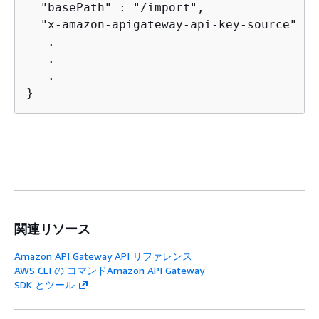
  "basePath" : "/import",

  "x-amazon-apigateway-api-key-source" : 
   .

   .

   .

}
関連リソース
Amazon API Gateway API リファレンス
AWS CLI の コマンドAmazon API Gateway
SDK とツール