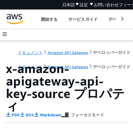
日本語
設定
お問い合わせ
フィー
開始する
サービスガイド
デベロッパ
ドキュメント
Amazon API Gateway
デベロッパーガイド
x-amazon-
ドキュメント
Amazon API Gateway
デベロッパーガイド
apigateway-api-
key-source プロパテ
ィ
PDF
RSS
Markdown
フォーカスモード