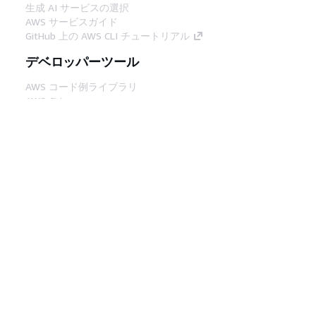
生成 AI サービスの選択
AWS サービスガイド
GitHub 上の AWS CLI チュートリアル
デベロッパーツール
AWS コード例ライブラリ
AWS CLI
AWS Builder Center
AWS デベロッパーツールブログ
役立つリンク
AWS ドキュメント MCP サーバーをダウンロー
ド
AWS コンソールにサインイン
AWS re:Post
プライバシー
サイト規約
Cookie の設定
© 2026, Amazon Web Services, Inc. or its
affiliates.All rights reserved.
日本語