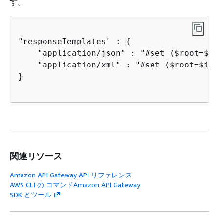
す。
"responseTemplates" : 
{
    "application/json" : "#set ($root=$in
    "application/xml" : "#set ($root=$inp
}

関連リソース
Amazon API Gateway API リファレンス
AWS CLI の コマンドAmazon API Gateway
SDK とツール