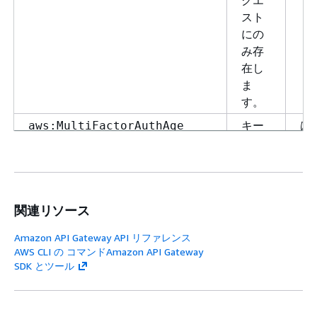
クエ
スト
にの
み存
在し
ま
す。
キー
は
aws:MultiFactorAuthAge
は、
MFA
がリ
クエ
関連リソース
スト
に存
Amazon API Gateway API リファレンス
在す
AWS CLI の コマンドAmazon API Gateway
る場
SDK とツール
合に
のみ
存在