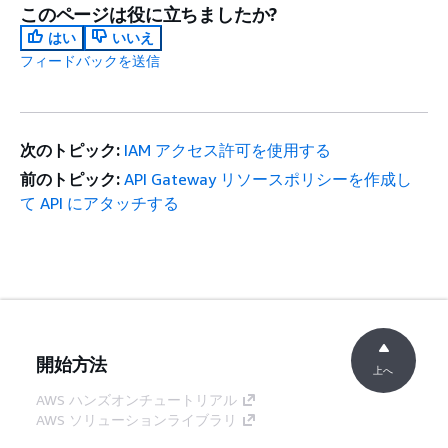
このページは役に立ちましたか?
しま
はい
いいえ
す。
フィードバックを送信
なし
は
aws:PrincipalAccount
なし
は
aws:PrincipalArn
この
は
aws:PrincipalOrgID
次のトピック:
IAM アクセス許可を使用する
キー
前のトピック:
API Gateway リソースポリシーを作成し
は、
て API にアタッチする
プリ
ンシ
パル
が組
織の
メン
バー
開始方法
上へ
であ
AWS ハンズオンチュートリアル
る場
AWS ソリューションライブラリ
合に
AWS 意思決定ガイド