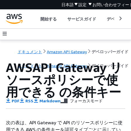
日本語
設定
お問い合わせ
フィー
開始する
サービスガイド
デベロッパ
ドキュメント
Amazon API Gateway
デベロッパーガイド
AWSAPI Gateway リ
ドキュメント
Amazon API Gateway
デベロッパーガイド
ソースポリシーで使
用できる の条件キー
PDF
RSS
Markdown
フォーカスモード
次の表は、API Gateway で API のリソースポリシーに使
用できる AWS の条件キーを認可タイプごとに示してい