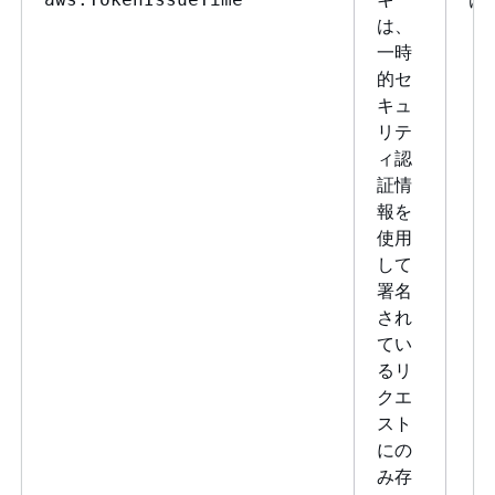
は、
一時
的セ
キュ
リテ
ィ認
証情
報を
使用
して
署名
され
てい
るリ
クエ
スト
にの
み存