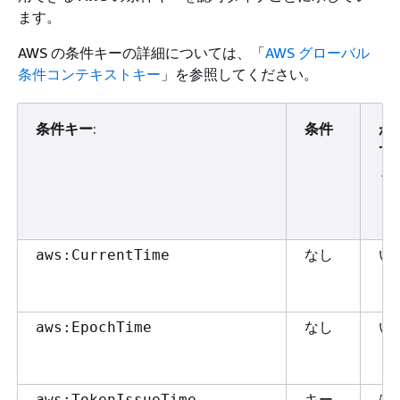
ます。
AWS の条件キーの詳細については、「
AWS グローバル
条件コンテキストキー
」を参照してください。
条件キー
:
条件
が
で
Au
なし
い
aws:CurrentTime
なし
い
aws:EpochTime
キー
は
aws:TokenIssueTime