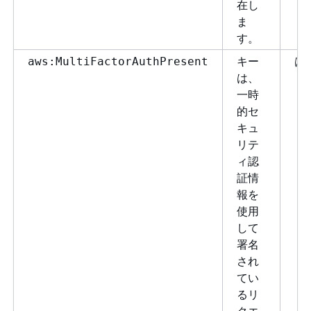
在し
ま
す。
キー
は
aws:MultiFactorAuthPresent
は、
一時
的セ
キュ
リテ
ィ認
証情
報を
使用
して
署名
され
てい
るリ