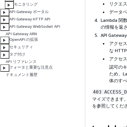
リクエス
モニタリング
データ
API Gateway ポータル
API Gateway HTTP API
Lambda 
API Gateway WebSocket API
の情報を返
API Gateway ARN
API Gate
OpenAPI の拡張
アクセスが
セキュリティ
な HT
タグ付け
アクセス
API リファレンス
認可のキ
クォータと重要な注意点
ため、L
ドキュメント履歴
体のす
403 ACCESS_D
マイズできます
を参照してくだ