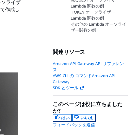
ーソライザ
Lambda 関数の例
用して作成し
TOKEN オーソライザー
Lambda 関数の例
その他の Lambda オーソライ
ザー関数の例
関連リソース
Amazon API Gateway API リファレン
ス
AWS CLI の コマンドAmazon API
Gateway
SDK とツール
このページは役に立ちました
か?
はい
いいえ
フィードバックを送信