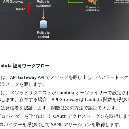
 Lambda 認可ワークフロー
、API Gateway API でメソッドを呼び出し、ベアラートー
パラメータを渡します。
eway は、メソッドリクエストが Lambda オーソライザーで設定
ます。存在する場合、API Gateway は Lambda 関数を呼
 関数は発信者を認証します。関数は次の方法で認証できます。
h プロバイダーを呼び出して OAuth アクセストークンを取得し
 プロバイダーを呼び出して SAML アサーションを取得します。