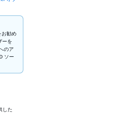
をお勧め
ザーを
 へのア
D ソー
供した