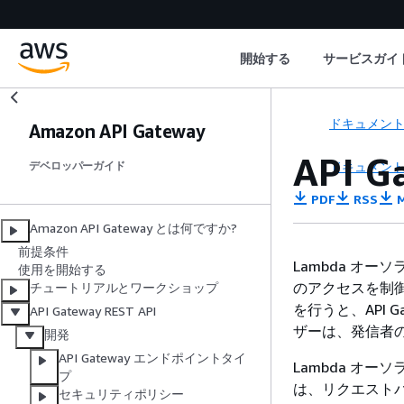
開始する
サービスガイ
ドキュメン
Amazon API Gateway
API 
ドキュメン
デベロッパーガイド
PDF
RSS
M
Amazon API Gateway とは何ですか?
前提条件
Lambda オー
使用を開始する
のアクセスを制
チュートリアルとワークショップ
を行うと、API G
API Gateway REST API
ザーは、発信者の
開発
API Gateway エンドポイントタイ
Lambda オ
プ
は、リクエストパ
セキュリティポリシー