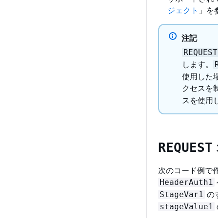
ジェクト
」を
注記
REQUEST
します。
使用した場
クセスを
スを使用
REQUEST
次のコード例で作
HeaderAuth1
の
StageVar1
stageValue1