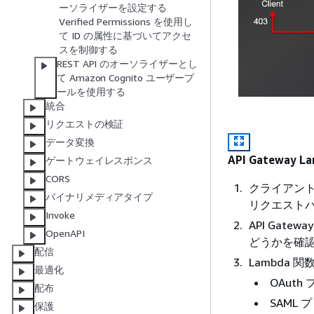
ーソライザーを設定する
Verified Permissions を使用し
て ID の属性に基づいてアクセ
スを制御する
REST API のオーソライザーとし
て Amazon Cognito ユーザープ
ールを使用する
統合
リクエストの検証
データ変換
API Gateway
ゲートウェイレスポンス
CORS
クライアントは
バイナリメディアタイプ
リクエスト
Invoke
API Gat
OpenAPI
どうかを確認し
配信
Lambda
最適化
OAut
配布
SAML
保護