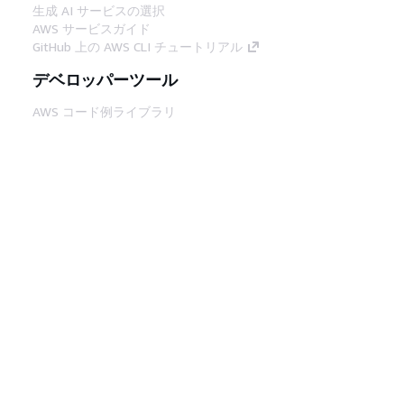
生成 AI サービスの選択
AWS サービスガイド
GitHub 上の AWS CLI チュートリアル
デベロッパーツール
AWS コード例ライブラリ
AWS CLI
AWS Builder Center
AWS デベロッパーツールブログ
役立つリンク
AWS ドキュメント MCP サーバーをダウンロー
ド
AWS コンソールにサインイン
AWS re:Post
プライバシー
サイト規約
Cookie の設定
© 2026, Amazon Web Services, Inc. or its
affiliates.All rights reserved.
日本語