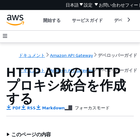
日本語
設定
お問い合わせ
フィー
開始する
サービスガイド
デベロッパ
ドキュメント
Amazon API Gateway
デベロッパーガイド
HTTP API の HTTP
ドキュメント
Amazon API Gateway
デベロッパーガイド
プロキシ統合を作成
する
PDF
RSS
Markdown
フォーカスモード
このページの内容