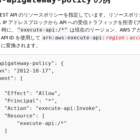
EST API のリソースポリシーを指定しています。リソースポ
IP アドレスブロックから API への受信トラフィックを拒否 (ブ
ト時に、
は現在のリージョン、AWS ア
"execute-api:/*"
 API ID を使用して
arn:aws:execute-api:
region
:
acc
に変換されます。
apigateway-policy": 
{
on": "2012-10-17",

ent": [

  "Effect": "Allow",

  "Principal": "*",

  "Action": "execute-api:Invoke",

 "Resource": [

      "execute-api:/*"

 ]
