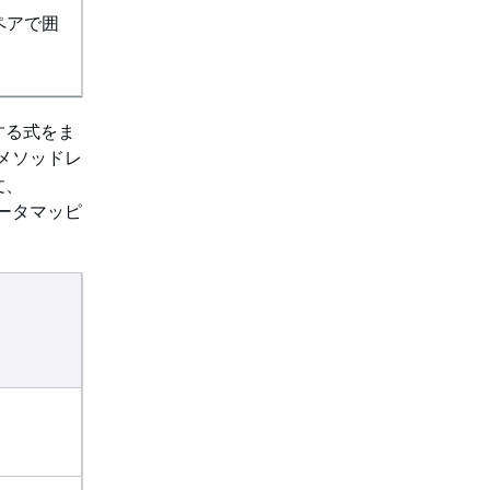
ペアで囲
する式をま
メソッドレ
文、
メータマッピ