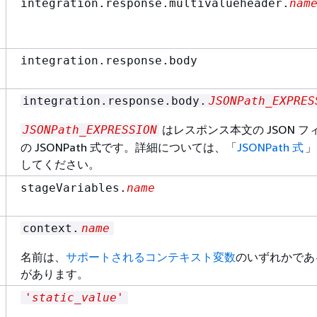
integration.response.multivalueheader.
nam
integration.response.body
integration.response.body.
JSONPath_EXPRES
はレスポンス本文の JSON フ
JSONPath_EXPRESSION
の JSONPath 式です。詳細については、「
JSONPath 式
」
してください。
stageVariables.
name
context.
name
名前は、
サポートされるコンテキスト変数
のいずれかであ
があります。
'static_value'