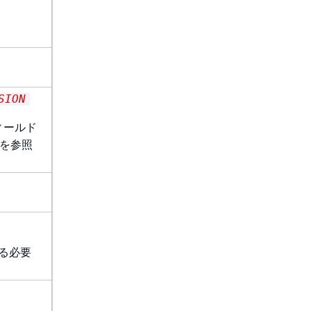
e
SION
ィールド
を参照
る必要