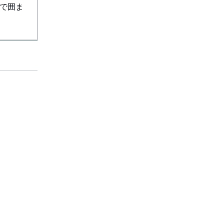
で囲ま
役立つリンク
上へ
AWS ドキュメント MCP サーバーをダウンロー
ド
AWS コンソールにサインイン