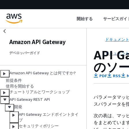
開始する
サービスガイ
ドキュメン
Amazon API Gateway
API 
ドキュメン
デベロッパーガイド
のソ
Amazon API Gateway とは何ですか?
PDF
RSS
M
前提条件
使用を開始する
チュートリアルとワークショップ
パラメータマッ
API Gateway REST API
スパラメータを
開発
API Gateway エンドポイントタイ
次の表は、マッ
プ
をまとめていま
セキュリティポリシー