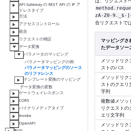
ば、リクエスト
API Gateway の REST API の IP ア
method.reque
ドレスタイプ
zA-Z0-9._$-]
方法
合リクエストで
アクセスコントロール
統合
リクエストの検証
マッピングさ
データ変換
たデータソー
パラメータのマッピング
メソッドリク
パラメータマッピングの例
ストのパス
パラメータマッピングのソース
のリファレンス
メソッドリク
テンプレート変換のマッピング
ストのクエリ
データ変換の変数
字列
ゲートウェイレスポンス
CORS
複数値メソッ
リクエストの
バイナリメディアタイプ
エリ文字列
Invoke
OpenAPI
メソッドリク
配信