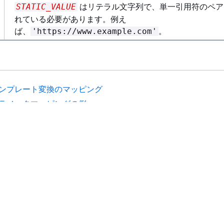
はリテラル文字列で、単一引用符のペア
STATIC_VALUE
れている必要があります。例え
ば、
。
'https://www.example.com'
ンプレート変換のマッピング
ラメータマッピングの例
ド
デベロッパーツール
の選択
AWS コード例ライブラリ
イド
AWS CLI
S CLI チュートリアル
AWS Builder Center