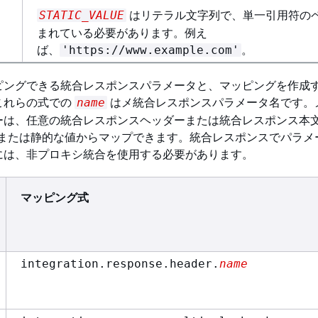
はリテラル文字列で、単一引用符の
STATIC_VALUE
まれている必要があります。例え
ば、
。
'https://www.example.com'
ピングできる統合レスポンスパラメータと、マッピングを作成
これらの式での
はメ統合レスポンスパラメータ名です。
name
ーは、任意の統合レスポンスヘッダーまたは統合レスポンス本
 変数、または静的な値からマップできます。統合レスポンスでパラ
には、非プロキシ統合を使用する必要があります。
マッピング式
integration.response.header.
name