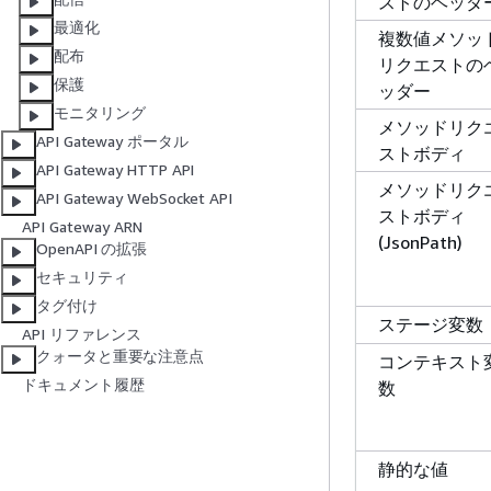
ストのヘッダ
最適化
複数値メソッ
配布
リクエストの
保護
ッダー
モニタリング
メソッドリク
API Gateway ポータル
ストボディ
API Gateway HTTP API
メソッドリク
API Gateway WebSocket API
ストボディ
API Gateway ARN
(JsonPath)
OpenAPI の拡張
セキュリティ
タグ付け
ステージ変数
API リファレンス
クォータと重要な注意点
コンテキスト
ドキュメント履歴
数
静的な値