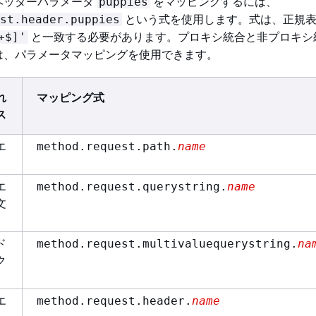
ヘッダーパラメータ
をマッピングするには、
puppies
という式を使用します。式は、正規
st.header.puppies
と一致する必要があります。プロキシ統合と非プロキシ
+$]'
は、パラメータマッピングを使用できます。
れ
マッピング式
ス
エ
method.request.path.
name
エ
method.request.querystring.
name
文
ド
method.request.multivaluequerystring.
na
ク
エ
method.request.header.
name