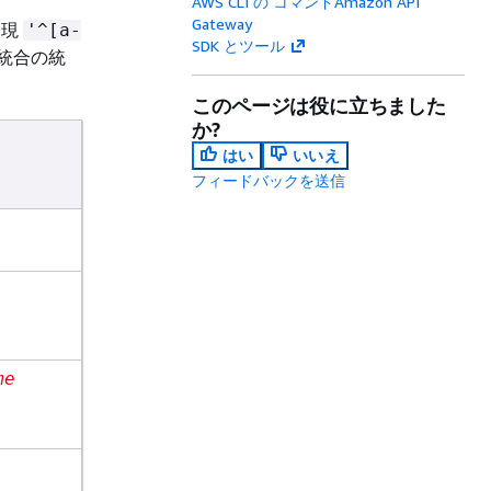
AWS CLI の コマンドAmazon API
Gateway
表現
'^[a-
SDK とツール
統合の統
このページは役に立ちました
か?
はい
いいえ
フィードバックを送信
me