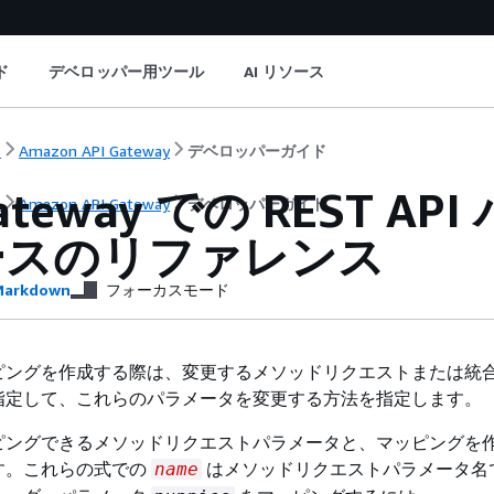
ド
デベロッパー用ツール
AI リソース
ト
Amazon API Gateway
デベロッパーガイド
Gateway での REST
ト
Amazon API Gateway
デベロッパーガイド
ースのリファレンス
arkdown
フォーカスモード
ピングを作成する際は、変更するメソッドリクエストまたは統
指定して、これらのパラメータを変更する方法を指定します。
ピングできるメソッドリクエストパラメータと、マッピングを
す。これらの式での
はメソッドリクエストパラメータ名
name