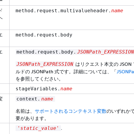
ー
ド
method.request.multivalueheader.
name
ヘ
エ
method.request.body
エ
method.request.body.
JSONPath_EXPRESSION
はリクエスト本文の JSON
JSONPath_EXPRESSION
ルドの JSONPath 式です。詳細については、「
JSONPa
を参照してください。
stageVariables.
name
変
context.
name
名前は、
サポートされるコンテキスト変数
のいずれか
要があります。
.
'static_value'