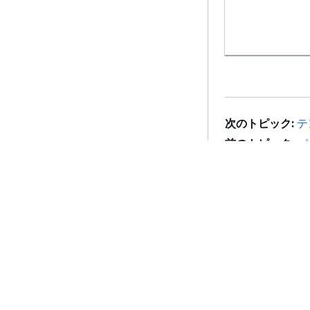
次のトピック:
テ
前のトピック:
パ
開始方法
サービスガイ
AWS ハンズオンチュートリアル
生成 AI サービス
AWS ソリューションライブラリ
AWS サービスガ
AWS 意思決定ガイド
GitHub 上の AW