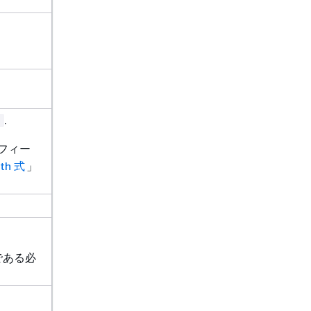
.
 フィー
th 式
」
である必