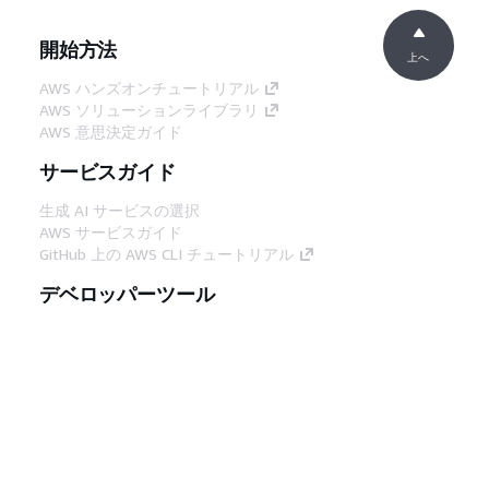
開始方法
上へ
AWS ハンズオンチュートリアル
AWS ソリューションライブラリ
AWS 意思決定ガイド
サービスガイド
生成 AI サービスの選択
AWS サービスガイド
GitHub 上の AWS CLI チュートリアル
デベロッパーツール
AWS コード例ライブラリ
AWS CLI
AWS Builder Center
AWS デベロッパーツールブログ
役立つリンク
AWS ドキュメント MCP サーバーをダウンロー