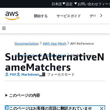
日本語
設定
お問い合わせ
フィー
開始する
サービスガイド
デベロッパ
Documentation
AWS App Mesh
API Reference
SubjectAlternativeN
Documentation
AWS App Mesh
API Reference
ameMatchers
PDF
Markdown
フォーカスモード
このページの内容
このページはお客様の言語に翻訳されていませ