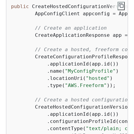
public
 CreateHostedConfiguration
Version
Re
        AppConfigClient appconfig = AppCo
// Create an application
        CreateApplicationResponse app = a
// Create a hosted, freeform conf
        CreateConfigurationProfileRespons
            .applicationId(app.id())

            .name(
"MyConfigProfile"
)

            .locationUri(
"hosted"
)

            .type(
"AWS.Freeform"
));

// Create a hosted configuration 
        CreateHostedConfiguration
Version
R
            .applicationId(app.id())

            .configurationProfileId(confi
            .contentType(
"text/plain; cha