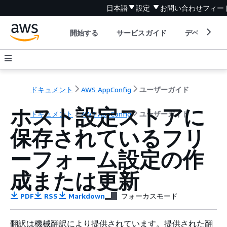
日本語
設定
お問い合わせ
フィー
開始する
サービスガイド
デベロッパ
ドキュメント
AWS AppConfig
ユーザーガイド
ホスト設定ストアに
ドキュメント
AWS AppConfig
ユーザーガイド
保存されているフリ
ーフォーム設定の作
成または更新
PDF
RSS
Markdown
フォーカスモード
翻訳は機械翻訳により提供されています。提供された翻