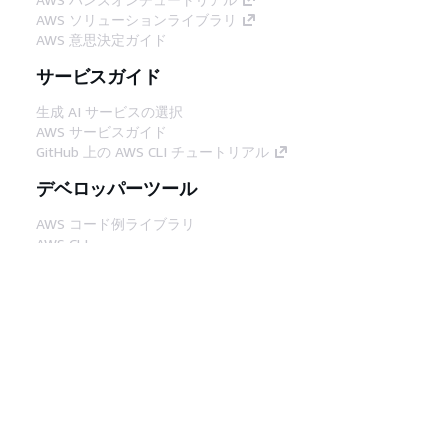
AWS ソリューションライブラリ
AWS 意思決定ガイド
サービスガイド
生成 AI サービスの選択
AWS サービスガイド
GitHub 上の AWS CLI チュートリアル
デベロッパーツール
AWS コード例ライブラリ
AWS CLI
AWS Builder Center
AWS デベロッパーツールブログ
役立つリンク
AWS ドキュメント MCP サーバーをダウンロー
ド
AWS コンソールにサインイン
AWS re:Post