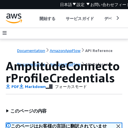
日本語
設定
お問い合わせ
フィー
開始する
サービスガイド
デベロッパ
Documentation
AmazonAppFlow
API Reference
AmplitudeConnecto
Documentation
AmazonAppFlow
API Reference
rProfileCredentials
PDF
Markdown
フォーカスモード
このページの内容
このページはお客様の言語に翻訳されていませ