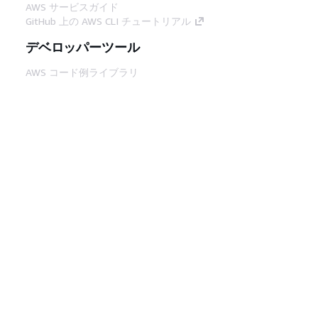
AWS サービスガイド
GitHub 上の AWS CLI チュートリアル
デベロッパーツール
AWS コード例ライブラリ
AWS CLI
AWS Builder Center
AWS デベロッパーツールブログ
役立つリンク
AWS ドキュメント MCP サーバーをダウンロー
ド
AWS コンソールにサインイン
AWS re:Post
プライバシー
サイト規約
Cookie の設定
© 2026, Amazon Web Services, Inc. or its
affiliates.All rights reserved.
日本語