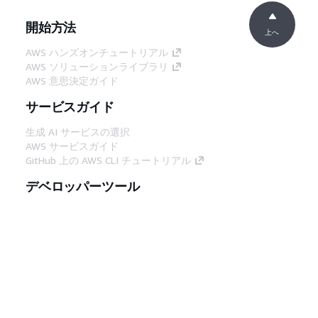
開始方法
上へ
AWS ハンズオンチュートリアル
AWS ソリューションライブラリ
AWS 意思決定ガイド
サービスガイド
生成 AI サービスの選択
AWS サービスガイド
GitHub 上の AWS CLI チュートリアル
デベロッパーツール
AWS コード例ライブラリ
AWS CLI
AWS Builder Center
AWS デベロッパーツールブログ
役立つリンク
AWS ドキュメント MCP サーバーをダウンロー