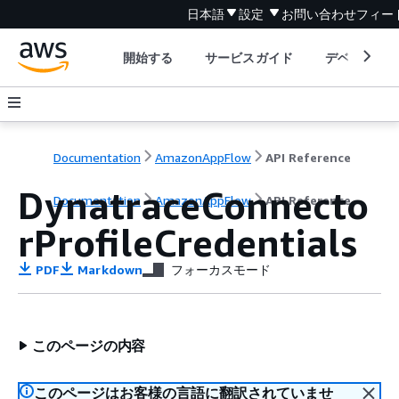
日本語
設定
お問い合わせ
フィー
開始する
サービスガイド
デベロッパ
Documentation
AmazonAppFlow
API Reference
DynatraceConnecto
Documentation
AmazonAppFlow
API Reference
rProfileCredentials
PDF
Markdown
フォーカスモード
このページの内容
このページはお客様の言語に翻訳されていませ