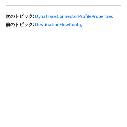
次のトピック:
DynatraceConnectorProfileProperties
前のトピック:
DestinationFlowConfig