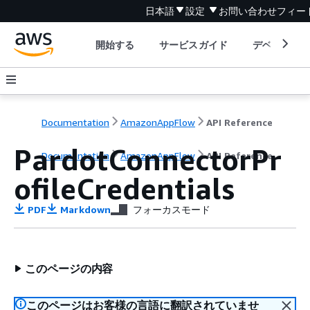
日本語
設定
お問い合わせ
フィー
開始する
サービスガイド
デベロッパ
Documentation
AmazonAppFlow
API Reference
PardotConnectorPr
Documentation
AmazonAppFlow
API Reference
ofileCredentials
PDF
Markdown
フォーカスモード
このページの内容
このページはお客様の言語に翻訳されていませ