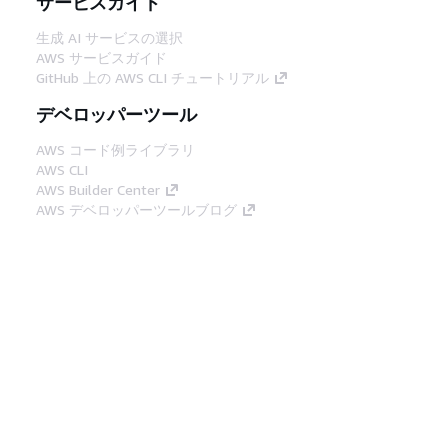
サービスガイド
生成 AI サービスの選択
AWS サービスガイド
GitHub 上の AWS CLI チュートリアル
デベロッパーツール
AWS コード例ライブラリ
AWS CLI
AWS Builder Center
AWS デベロッパーツールブログ
役立つリンク
AWS ドキュメント MCP サーバーをダウンロー
ド
AWS コンソールにサインイン
AWS re:Post
プライバシー
サイト規約
Cookie の設定
© 2026, Amazon Web Services, Inc. or its
affiliates.All rights reserved.