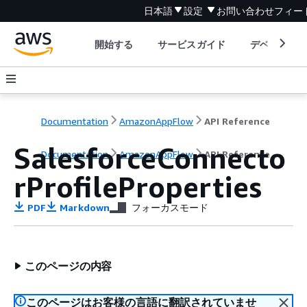
日本語
設定
お問い合わせ
フィー
開始する
サービスガイド
デベロッパ
Documentation
AmazonAppFlow
API Reference
SalesforceConnecto
Documentation
AmazonAppFlow
API Reference
rProfileProperties
PDF
Markdown
フォーカスモード
このページの内容
このページはお客様の言語に翻訳されていませ