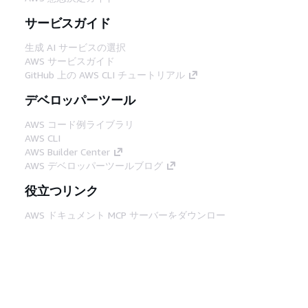
サービスガイド
生成 AI サービスの選択
AWS サービスガイド
GitHub 上の AWS CLI チュートリアル
デベロッパーツール
AWS コード例ライブラリ
AWS CLI
AWS Builder Center
AWS デベロッパーツールブログ
役立つリンク
AWS ドキュメント MCP サーバーをダウンロー
ド
AWS コンソールにサインイン
AWS re:Post
プライバシー
サイト規約
Cookie の設定
© 2026, Amazon Web Services, Inc. or its