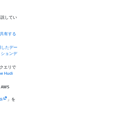
法を解説してい
スに共有する
を使用したデー
クションデ
 でクエリで
he Hudi
AWS
di
」を