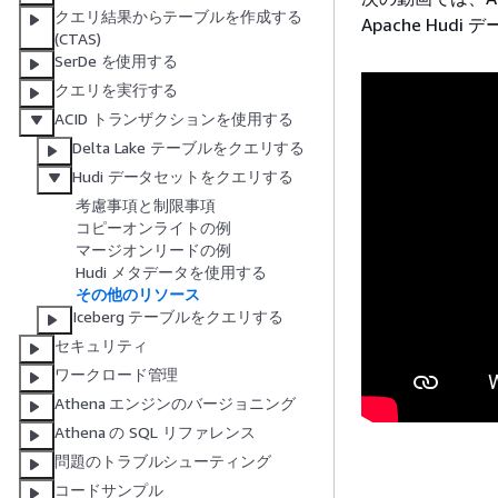
クエリ結果からテーブルを作成する
Apache H
(CTAS)
SerDe を使用する
クエリを実行する
ACID トランザクションを使用する
Delta Lake テーブルをクエリする
Hudi データセットをクエリする
考慮事項と制限事項
コピーオンライトの例
マージオンリードの例
Hudi メタデータを使用する
その他のリソース
Iceberg テーブルをクエリする
セキュリティ
ワークロード管理
Athena エンジンのバージョニング
Athena の SQL リファレンス
問題のトラブルシューティング
コードサンプル