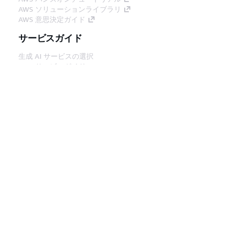
AWS ソリューションライブラリ
AWS 意思決定ガイド
サービスガイド
生成 AI サービスの選択
AWS サービスガイド
GitHub 上の AWS CLI チュートリアル
デベロッパーツール
AWS コード例ライブラリ
AWS CLI
AWS Builder Center
AWS デベロッパーツールブログ
役立つリンク
AWS ドキュメント MCP サーバーをダウンロー
ド
AWS コンソールにサインイン
AWS re:Post