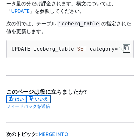
ータ量の分だけ課金されます。構文については、
「
UPDATE
」を参照してください。
次の例では、テーブル
の指定された
iceberg_table
値を更新します。
UPDATE iceberg_table 
SET
 category
=
'c2'
WH
このページは役に立ちましたか?
はい
いいえ
フィードバックを送信
次のトピック:
MERGE INTO