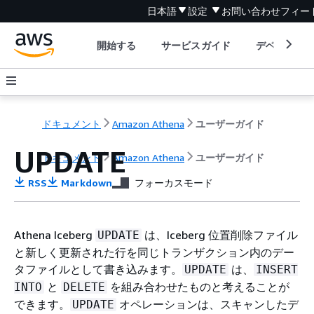
日本語
設定
お問い合わせ
フィー
開始する
サービスガイド
デベロッパ
ドキュメント
Amazon Athena
ユーザーガイド
UPDATE
ドキュメント
Amazon Athena
ユーザーガイド
RSS
Markdown
フォーカスモード
Athena Iceberg
は、Iceberg 位置削除ファイル
UPDATE
と新しく更新された行を同じトランザクション内のデー
タファイルとして書き込みます。
は、
UPDATE
INSERT
と
を組み合わせたものと考えることが
INTO
DELETE
できます。
オペレーションは、スキャンしたデ
UPDATE