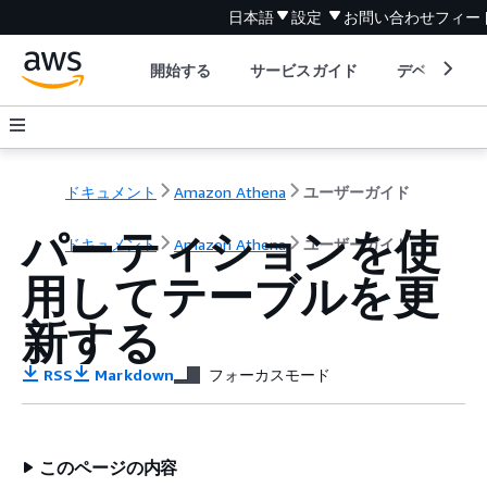
日本語
設定
お問い合わせ
フィー
開始する
サービスガイド
デベロッパ
ドキュメント
Amazon Athena
ユーザーガイド
パーティションを使
ドキュメント
Amazon Athena
ユーザーガイド
用してテーブルを更
新する
RSS
Markdown
フォーカスモード
このページの内容