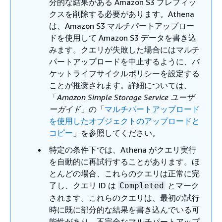
分的な結果がある Amazon S3 プレフィッ
クスを削除する必要があります。Athena
は、Amazon S3 マルチパートアップロー
ドを使用して Amazon S3 データを書き込
みます。クエリが失敗した場合にはマルチ
パートアップロードを中止するように、バ
ケットライフサイクルポリシーを設定する
ことが推奨されます。詳細については、
「
Amazon Simple Storage Service ユーザ
ーガイド
」の「
マルチパートアップロード
を使用したオブジェクトのアップロードと
コピー
」を参照してください。
特定の条件下では、Athena がクエリ実行
を自動的に再試行することがあります。ほ
とんどの場合、これらのクエリは正常に完
了し、クエリ ID は
とマーク
Completed
されます。これらのクエリは、最初の試行
時に既に部分的な結果を書き込んでいる可
能性があり、不完全なマルチパートアップ