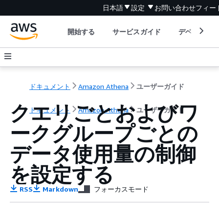
日本語
設定
お問い合わせ
フィー
開始する
サービスガイド
デベロッパ
ドキュメント
Amazon Athena
ユーザーガイド
クエリごとおよびワ
ドキュメント
Amazon Athena
ユーザーガイド
ークグループごとの
データ使用量の制御
を設定する
RSS
Markdown
フォーカスモード