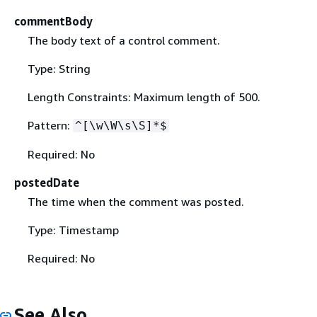
commentBody
The body text of a control comment.
Type: String
Length Constraints: Maximum length of 500.
Pattern:
^[\w\W\s\S]*$
Required: No
postedDate
The time when the comment was posted.
Type: Timestamp
Required: No
See Also