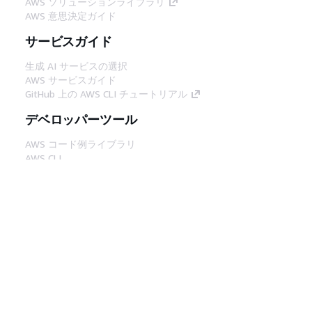
AWS ソリューションライブラリ
AWS 意思決定ガイド
サービスガイド
生成 AI サービスの選択
AWS サービスガイド
GitHub 上の AWS CLI チュートリアル
デベロッパーツール
AWS コード例ライブラリ
AWS CLI
AWS Builder Center
AWS デベロッパーツールブログ
役立つリンク
AWS ドキュメント MCP サーバーをダウンロー
ド
AWS コンソールにサインイン
AWS re:Post