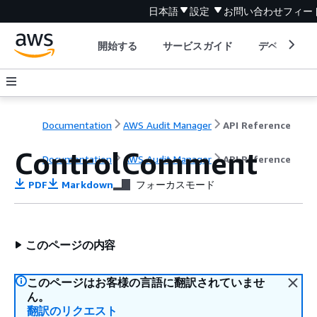
日本語
設定
お問い合わせ
フィー
開始する
サービスガイド
デベロッパ
Documentation
AWS Audit Manager
API Reference
ControlComment
Documentation
AWS Audit Manager
API Reference
PDF
Markdown
フォーカスモード
このページの内容
このページはお客様の言語に翻訳されていませ
ん。
翻訳のリクエスト