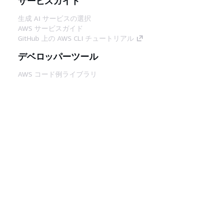
サービスガイド
生成 AI サービスの選択
AWS サービスガイド
GitHub 上の AWS CLI チュートリアル
デベロッパーツール
AWS コード例ライブラリ
AWS CLI
AWS Builder Center
AWS デベロッパーツールブログ
役立つリンク
AWS ドキュメント MCP サーバーをダウンロー
ド
AWS コンソールにサインイン
AWS re:Post
プライバシー
サイト規約
Cookie の設定
© 2026, Amazon Web Services, Inc. or its
affiliates.All rights reserved.