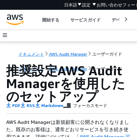
日本語
設定
お問い合わせ
フィー
開始する
サービスガイド
デベロッパ
ドキュメント
AWS Audit Manager
ユーザーガイド
推奨設定AWS Audit
ドキュメント
AWS Audit Manager
ユーザーガイド
Managerを使用した
のセットアップ
PDF
RSS
Markdown
フォーカスモード
AWS Audit Managerは新規顧客に公開されなくなりまし
た。既存のお客様は、通常どおりサービスを引き続き使
用できます。詳細については、「
AWS Audit Manager 可