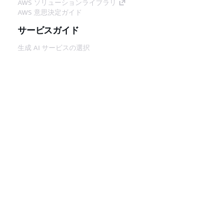
AWS ソリューションライブラリ
AWS 意思決定ガイド
サービスガイド
生成 AI サービスの選択
AWS サービスガイド
GitHub 上の AWS CLI チュートリアル
デベロッパーツール
AWS コード例ライブラリ
AWS CLI
AWS Builder Center
AWS デベロッパーツールブログ
役立つリンク
AWS ドキュメント MCP サーバーをダウンロー
ド
AWS コンソールにサインイン
AWS re:Post