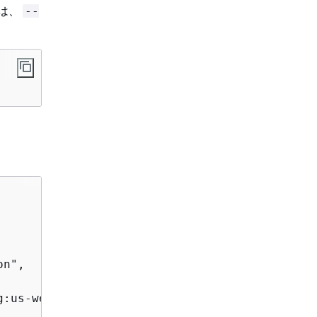
には、
--
n",

g:us-west-2:123456789012:scheduledUpdateGroup