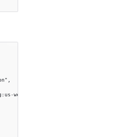
n",

g:us-west-2:123456789012:scheduledUpdateGroup