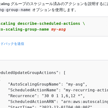
o Scaling グループのスケジュール済みのアクションを説明する
オプションを使用します。
ng-group-name
scaling describe-scheduled-actions \

to-scaling-group-name 
my
-asg
ードバックを送信
eduledUpdateGroupActions": [

{
    "AutoScalingGroupName": "my-asg",

    "ScheduledActionName": "my-recurring-actio
    "Recurrence": "30 0 1 1,6,12 *",

    "ScheduledActionARN": "arn:aws:autoscalin
    "StartTime": "2023-12-01T04:00:00Z",
