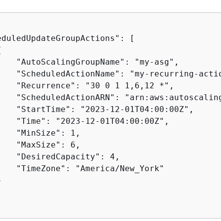
eduledUpdateGroupActions": [

{
    "AutoScalingGroupName": "my-asg",

    "ScheduledActionName": "my-recurring-actio
    "Recurrence": "30 0 1 1,6,12 *",

    "ScheduledActionARN": "arn:aws:autoscalin
    "StartTime": "2023-12-01T04:00:00Z",

    "Time": "2023-12-01T04:00:00Z",

   "MinSize": 1,

   "MaxSize": 6,

    "DesiredCapacity": 4,

    "TimeZone": "America/New_York"


