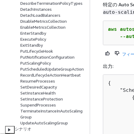
DescribeTerminationPolicyTypes
特定の Aut
DetachInstances
auto-scali
DetachLoadBalancers
DisableMetricsCollection
EnableMetricsCollection
aws auto
EnterStandby
    --au
ExecutePolicy
ExitStandby
PutLifecycleHook
フィ
PutNotificationConfiguration
PutScalingPolicy
出力:
PutScheduledUpdateGroupAction
RecordLifecycleActionHeartbeat
ResumeProcesses
{
SetDesiredCapacity
    "Sch
SetInstanceHealth
SetInstanceProtection
        
SuspendProcesses
TerminateInstanceInAutoScaling
        
Group
        
UpdateAutoScalingGroup
        
シナリオ
        