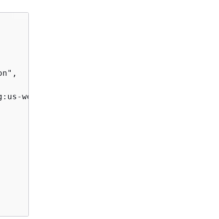
n",

g:us-west-2:123456789012:scheduledUpdateGroup