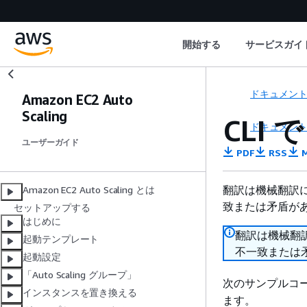
開始する
サービスガイ
ドキュメン
Amazon EC2 Auto
Scaling
CLI 
ドキュメン
ユーザーガイド
PDF
RSS
M
翻訳は機械翻訳
Amazon EC2 Auto Scaling とは
致または矛盾が
セットアップする
はじめに
翻訳は機械翻
起動テンプレート
不一致または
起動設定
「Auto Scaling グループ」
次のサンプルコ
インスタンスを置き換える
ます。