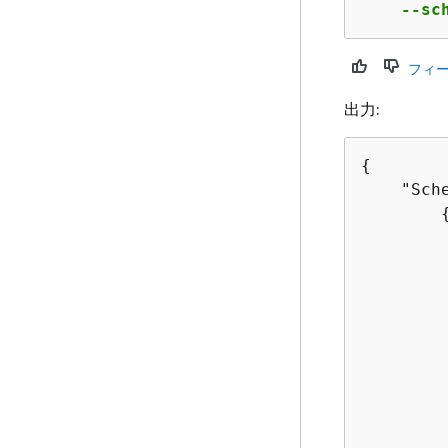
    --sc
フィ
出力:
{
    "Sch
        
        
        
        
        
        
         
         
        