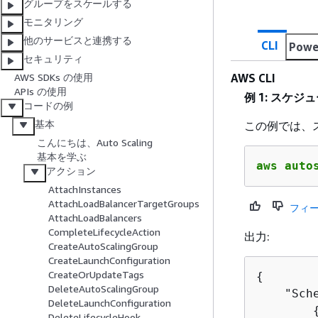
グループをスケールする
モニタリング
他のサービスと連携する
CLI
Powe
セキュリティ
AWS CLI
AWS SDKs の使用
APIs の使用
例 1: スケ
コードの例
基本
この例では、
こんにちは、Auto Scaling
基本を学ぶ
aws auto
アクション
AttachInstances
AttachLoadBalancerTargetGroups
フィ
AttachLoadBalancers
CompleteLifecycleAction
出力:
CreateAutoScalingGroup
CreateLaunchConfiguration
CreateOrUpdateTags
{
DeleteAutoScalingGroup
    "Sch
DeleteLaunchConfiguration
DeleteLifecycleHook