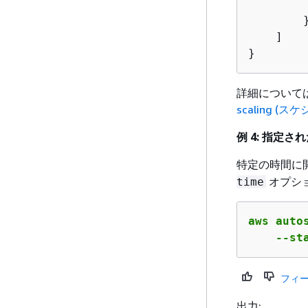
        
        }
    ]

}
詳細については、「
scaling 
例 4: 指定
特定の時間に
オプシ
time
aws auto
    --st
フィ
出力: