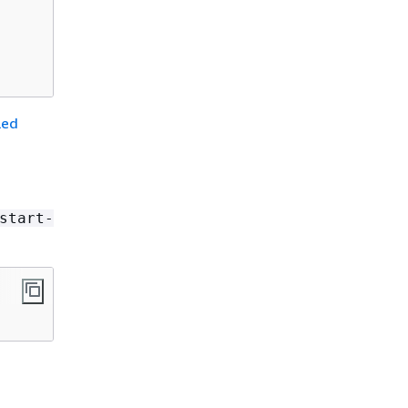
led
start-