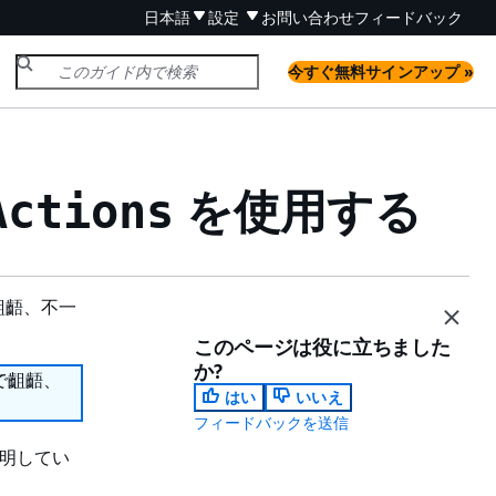
日本語
設定
お問い合わせ
フィードバック
今すぐ無料サインアップ »
を使用する
Actions
齟齬、不一
このページは役に立ちました
か?
で齟齬、
はい
いいえ
フィードバックを送信
明してい