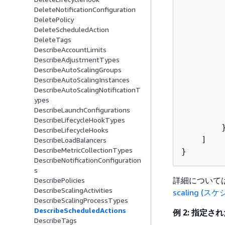
        
DeleteNotificationConfiguration
        
DeletePolicy
DeleteScheduledAction
        
DeleteTags
        
DescribeAccountLimits
        
DescribeAdjustmentTypes
        
DescribeAutoScalingGroups
         
DescribeAutoScalingInstances
DescribeAutoScalingNotificationT
         
ypes
        
DescribeLaunchConfigurations
        
DescribeLifecycleHookTypes
        }
DescribeLifecycleHooks
    ]

DescribeLoadBalancers
DescribeMetricCollectionTypes
}
DescribeNotificationConfiguration
s
詳細については、「
DescribePolicies
DescribeScalingActivities
scaling 
DescribeScalingProcessTypes
DescribeScheduledActions
例 2: 指定
DescribeTags