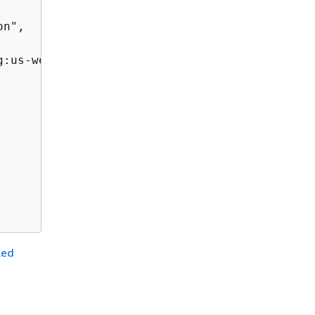
n",

g:us-west-2:123456789012:scheduledUpdateGroup
led