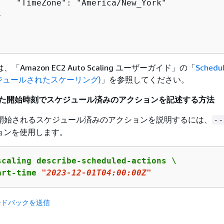
    "TimeZone": "America/New_York"



Amazon EC2 Auto Scaling ユーザーガイド」の「
Schedu
(スケジュールされたスケーリング)
」を参照してください。
された開始時刻でスケジュール済みのアクションを記述する方法
開始されるスケジュール済みのアクションを説明するには、
--
ョンを使用します。
scaling describe-scheduled-actions \

art-time 
"2023-12-01T04:00:00Z"
ードバックを送信