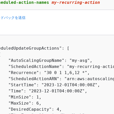
heduled-action-names 
my
-recurring-action
ードバックを送信
eduledUpdateGroupActions": [

{
    "AutoScalingGroupName": "my-asg",

    "ScheduledActionName": "my-recurring-actio
    "Recurrence": "30 0 1 1,6,12 *",

    "ScheduledActionARN": "arn:aws:autoscalin
    "StartTime": "2023-12-01T04:00:00Z",

    "Time": "2023-12-01T04:00:00Z",

   "MinSize": 1,

   "MaxSize": 6,

    "DesiredCapacity": 4,
