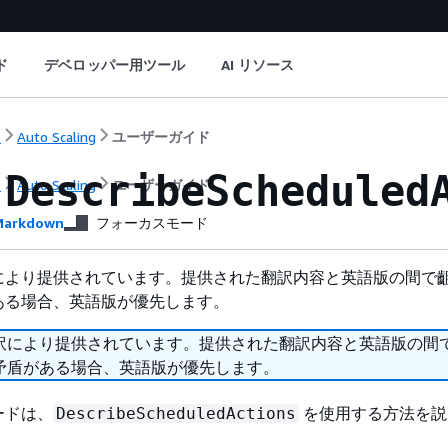
ド
デベロッパー用ツール
AI リソース
ト
Auto Scaling
ユーザーガイド
で
DescribeScheduled
ト
Auto Scaling
ユーザーガイド
arkdown
フォーカスモード
により提供されています。提供された翻訳内容と英語版の間で
ある場合、英語版が優先します。
訳により提供されています。提供された翻訳内容と英語版の間
矛盾がある場合、英語版が優先します。
ードは、
を使用する方法を説
DescribeScheduledActions