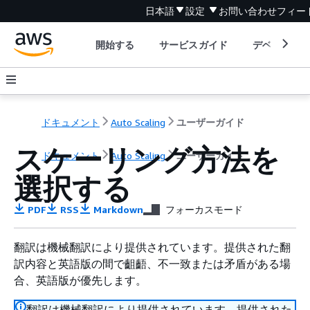
日本語
設定
お問い合わせ
フィー
開始する
サービスガイド
デベロッパ
ドキュメント
Auto Scaling
ユーザーガイド
スケーリング方法を
ドキュメント
Auto Scaling
ユーザーガイド
選択する
PDF
RSS
Markdown
フォーカスモード
翻訳は機械翻訳により提供されています。提供された翻
訳内容と英語版の間で齟齬、不一致または矛盾がある場
合、英語版が優先します。
翻訳は機械翻訳により提供されています。提供された