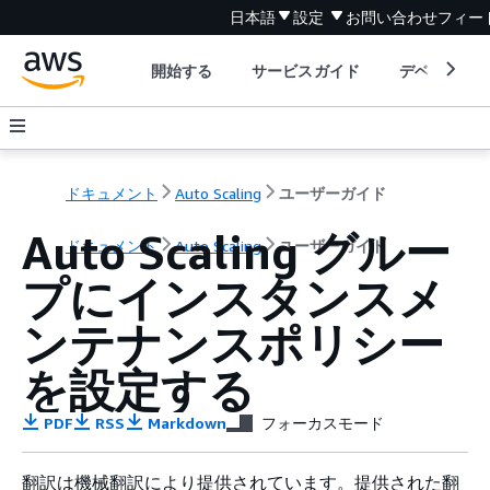
日本語
設定
お問い合わせ
フィー
開始する
サービスガイド
デベロッパ
ドキュメント
Auto Scaling
ユーザーガイド
Auto Scaling グルー
ドキュメント
Auto Scaling
ユーザーガイド
プにインスタンスメ
ンテナンスポリシー
を設定する
PDF
RSS
Markdown
フォーカスモード
翻訳は機械翻訳により提供されています。提供された翻