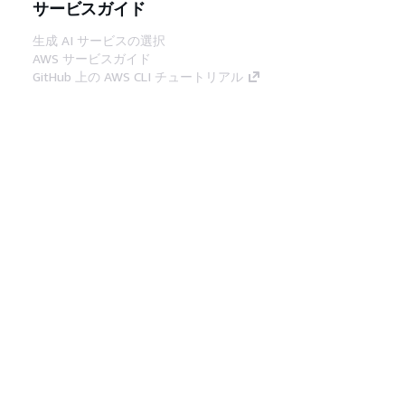
サービスガイド
生成 AI サービスの選択
AWS サービスガイド
GitHub 上の AWS CLI チュートリアル
デベロッパーツール
AWS コード例ライブラリ
AWS CLI
AWS Builder Center
AWS デベロッパーツールブログ
役立つリンク
AWS ドキュメント MCP サーバーをダウンロー
ド
AWS コンソールにサインイン
AWS re:Post
プライバシー
サイト規約
Cookie の設定
© 2026, Amazon Web Services, Inc. or its
affiliates.All rights reserved.