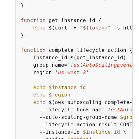
}

function
 get_instance_id 
{
echo
 $(curl -H 
"
$(token)
"
 -s http:
}

function
 complete_lifecycle_action 
{
    instance_id=$(get_instance_id)

    group_name=
'
TestAutoScalingEvent-g
    region=
'
us-west-2
'
echo
$instance_id
echo
$region
echo
 $(aws autoscaling complete-li
      --lifecycle-hook-name 
TestAutoSc
      --auto-scaling-group-name 
$group
      --lifecycle-action-result CONTINU
      --instance-id 
$instance_id
 \
