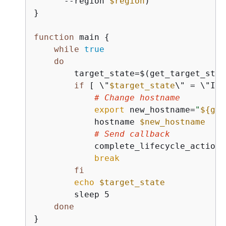
      --region 
$region
)

}

function
 main 
{
while
true
do
        target_state=$(get_target_state
if
 [ \"
$target_state
\" = \"InS
# Change hostname
export
 new_hostname=
"
$
{
gro
            hostname 
$new_hostname
# Send callback
            complete_lifecycle_action

break
fi
echo
$target_state
        sleep 5

done
}
