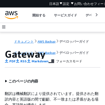
日本語
設定
お問い合わせ
フィー
開始する
サービスガイド
デベロッパ
ドキュメント
AWS Backup
デベロッパーガイド
Gateway
ドキュメント
AWS Backup
デベロッパーガイド
PDF
RSS
Markdown
フォーカスモード
このページの内容
翻訳は機械翻訳により提供されています。提供された翻
訳内容と英語版の間で齟齬、不一致または矛盾がある場
合、英語版が優先します。