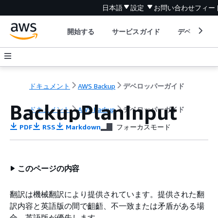
日本語
設定
お問い合わせ
フィー
開始する
サービスガイド
デベロッパ
ドキュメント
AWS Backup
デベロッパーガイド
BackupPlanInput
ドキュメント
AWS Backup
デベロッパーガイド
PDF
RSS
Markdown
フォーカスモード
このページの内容
翻訳は機械翻訳により提供されています。提供された翻
訳内容と英語版の間で齟齬、不一致または矛盾がある場
合、英語版が優先します。