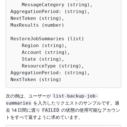
    MessageCategory (string),

AggregationPeriod: (string),

NextToken (string), 

MaxResults (number)

RestoreJobSummaries (list)

    Region (string),

    Account (string), 

    State (string), 

    ResourceType (string),

AggregationPeriod: (string),

NextToken (string)
次の例は、ユーザーが
list-backup-job-
を入力したリクエストのサンプルです。過
summaries
去 14 日間に渡り
の状態の使用可能なアカウン
FAILED
トをすべて返すように求めています。