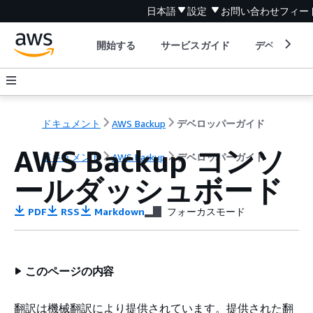
日本語
設定
お問い合わせ
フィー
開始する
サービスガイド
デベロッパ
ドキュメント
AWS Backup
デベロッパーガイド
AWS Backup コンソ
ドキュメント
AWS Backup
デベロッパーガイド
ールダッシュボード
PDF
RSS
Markdown
フォーカスモード
このページの内容
翻訳は機械翻訳により提供されています。提供された翻