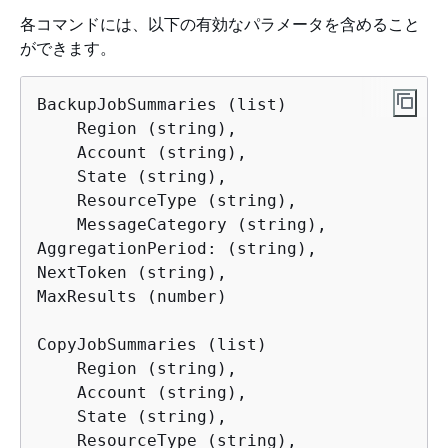
各コマンドには、以下の有効なパラメータを含めること
ができます。
BackupJobSummaries (list)

    Region (string),

    Account (string), 

    State (string), 

    ResourceType (string),

    MessageCategory (string),

AggregationPeriod: (string),

NextToken (string), 

MaxResults (number)

CopyJobSummaries (list)

    Region (string),

    Account (string), 

    State (string), 

    ResourceType (string),
