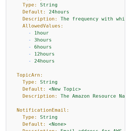
Type:
String
Default:
24hours
Description:
The
frequency
with
which
AllowedValues:
-
1hour
-
3hours
-
6hours
-
12hours
-
24hours
TopicArn:
Type:
String
Default:
<New
Topic>
Description:
The
Amazon
Resource
Name
NotificationEmail:
Type:
String
Default:
<None>