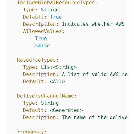
IncludeGlobalResourceTypes:
Type:
String
Default:
True
Description:
Indicates
whether
AWS
Co
AllowedValues:
-
True
-
False
ResourceTypes:
Type:
List<String>
Description:
A
list
of
valid
AWS
reso
Default:
<All>
DeliveryChannelName:
Type:
String
Default:
<Generated>
Description:
The
name
of
the
delivery
Frequency: