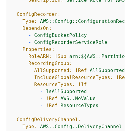
Description:
Service
Role
for
AWS
C
ConfigRecorder:
Type:
AWS::Config::ConfigurationRecor
DependsOn:
-
ConfigBucketPolicy
-
ConfigRecorderServiceRole
Properties:
RoleARN:
!Sub
arn:$
{
AWS::Partition}
RecordingGroup:
AllSupported:
!Ref
AllSupported
IncludeGlobalResourceTypes:
!Ref
ResourceTypes:
!If
-
IsAllSupported
-
!Ref
AWS::NoValue
-
!Ref
ResourceTypes
ConfigDeliveryChannel:
Type:
AWS::Config::DeliveryChannel