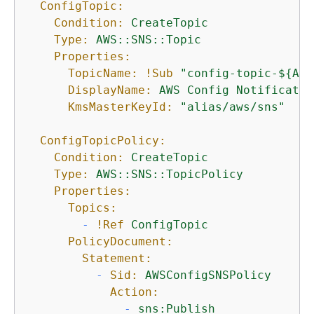
ConfigTopic:
Condition:
CreateTopic
Type:
AWS::SNS::Topic
Properties:
TopicName:
!Sub
"config-topic-$
{
AWS
DisplayName:
AWS
Config
Notificatio
KmsMasterKeyId:
"alias/aws/sns"
ConfigTopicPolicy:
Condition:
CreateTopic
Type:
AWS::SNS::TopicPolicy
Properties:
Topics:
-
!Ref
ConfigTopic
PolicyDocument:
Statement:
-
Sid:
AWSConfigSNSPolicy
Action:
-
sns:Publish