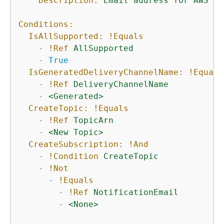
Description:
Email
address
for
AWS
Co
Conditions:
IsAllSupported:
!Equals
-
!Ref
AllSupported
-
True
IsGeneratedDeliveryChannelName:
!Equals
-
!Ref
DeliveryChannelName
-
<Generated>
CreateTopic:
!Equals
-
!Ref
TopicArn
-
<New
Topic>
CreateSubscription:
!And
-
!Condition
CreateTopic
-
!Not
-
!Equals
-
!Ref
NotificationEmail
-
<None>