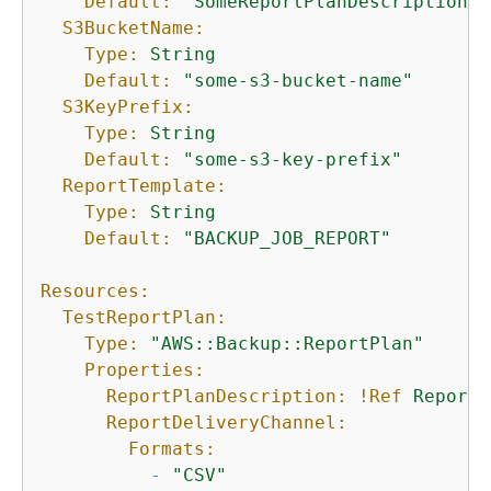
Default:
"SomeReportPlanDescription"
S3BucketName:
Type:
String
Default:
"some-s3-bucket-name"
S3KeyPrefix:
Type:
String
Default:
"some-s3-key-prefix"
ReportTemplate:
Type:
String
Default:
"BACKUP_JOB_REPORT"
Resources:
TestReportPlan:
Type:
"AWS::Backup::ReportPlan"
Properties:
ReportPlanDescription:
!Ref
ReportP
ReportDeliveryChannel:
Formats:
-
"CSV"