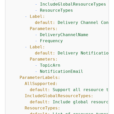
-
IncludeGlobalResourceTypes
-
ResourceTypes
-
Label:
default:
Delivery
Channel
Confi
Parameters:
-
DeliveryChannelName
-
Frequency
-
Label:
default:
Delivery
Notifications
Parameters:
-
TopicArn
-
NotificationEmail
ParameterLabels:
AllSupported:
default:
Support
all
resource
typ
IncludeGlobalResourceTypes:
default:
Include
global
resource
ResourceTypes: