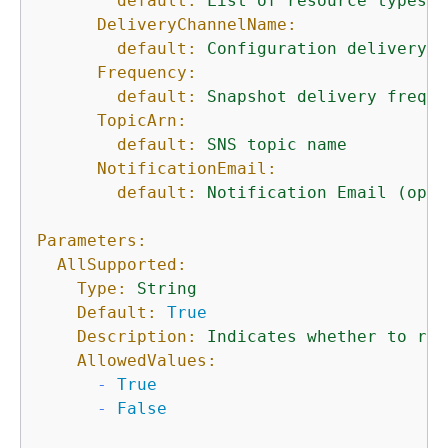
default:
List
of
resource
types
i
DeliveryChannelName:
default:
Configuration
delivery
c
Frequency:
default:
Snapshot
delivery
freque
TopicArn:
default:
SNS
topic
name
NotificationEmail:
default:
Notification
Email
(opti
Parameters:
AllSupported:
Type:
String
Default:
True
Description:
Indicates
whether
to
rec
AllowedValues:
-
True
-
False