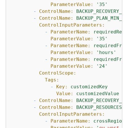
ParameterValue:
'35'
-
ControlName:
BACKUP_RECOVERY_PO
-
ControlName:
BACKUP_PLAN_MIN_FR
ControlInputParameters:
-
ParameterName:
requiredRete
ParameterValue:
'35'
-
ParameterName:
requiredFreq
ParameterValue:
'hours'
-
ParameterName:
requiredFreq
ParameterValue:
'24'
ControlScope:
Tags:
-
Key:
customizedKey
Value:
customizedValue
-
ControlName:
BACKUP_RECOVERY_PO
-
ControlName:
BACKUP_RESOURCES_P
ControlInputParameters:
-
ParameterName:
crossRegionL
ParameterValue:
'
eu-west-2
'