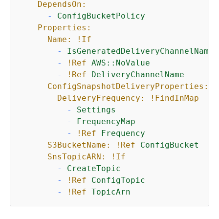
DependsOn:
-
ConfigBucketPolicy
Properties:
Name:
!If
-
IsGeneratedDeliveryChannelName
-
!Ref
AWS::NoValue
-
!Ref
DeliveryChannelName
ConfigSnapshotDeliveryProperties:
DeliveryFrequency:
!FindInMap
-
Settings
-
FrequencyMap
-
!Ref
Frequency
S3BucketName:
!Ref
ConfigBucket
SnsTopicARN:
!If
-
CreateTopic
-
!Ref
ConfigTopic
-
!Ref
TopicArn