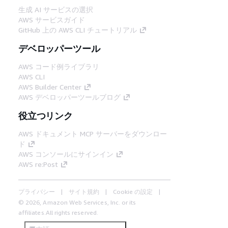
生成 AI サービスの選択
AWS サービスガイド
GitHub 上の AWS CLI チュートリアル
デベロッパーツール
AWS コード例ライブラリ
AWS CLI
AWS Builder Center
AWS デベロッパーツールブログ
役立つリンク
AWS ドキュメント MCP サーバーをダウンロー
ド
AWS コンソールにサインイン
AWS re:Post
プライバシー
サイト規約
Cookie の設定
© 2026, Amazon Web Services, Inc. or its
affiliates.All rights reserved.