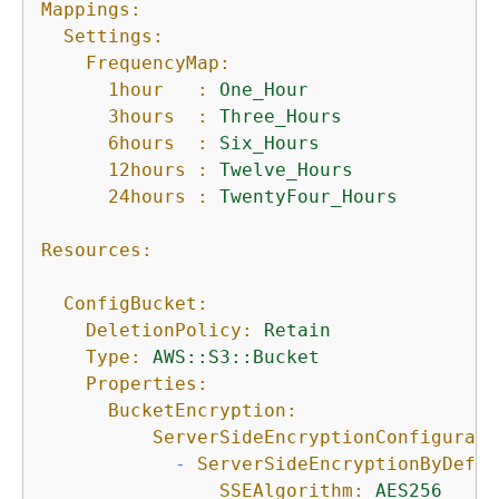
Mappings:
Settings:
FrequencyMap:
1hour   :
One_Hour
3hours  :
Three_Hours
6hours  :
Six_Hours
12hours :
Twelve_Hours
24hours :
TwentyFour_Hours
Resources:
ConfigBucket:
DeletionPolicy:
Retain
Type:
AWS::S3::Bucket
Properties:
BucketEncryption:
ServerSideEncryptionConfigurati
-
ServerSideEncryptionByDefau
SSEAlgorithm:
AES256