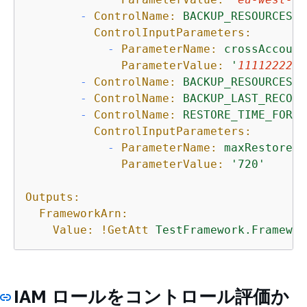
-
ControlName:
BACKUP_RESOURCES_P
ControlInputParameters:
-
ParameterName:
crossAccount
ParameterValue:
'
1111222233
-
ControlName:
BACKUP_RESOURCES_P
-
ControlName:
BACKUP_LAST_RECOVE
-
ControlName:
RESTORE_TIME_FOR_R
ControlInputParameters:
-
ParameterName:
maxRestoreTi
ParameterValue:
'720'
Outputs:
FrameworkArn:
Value:
!GetAtt
TestFramework.Framewor
IAM ロールをコントロール評価か