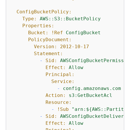
ConfigBucketPolicy:
Type:
AWS::S3::BucketPolicy
Properties:
Bucket:
!Ref
ConfigBucket
PolicyDocument:
Version:
2012-10-17
Statement:
-
Sid:
AWSConfigBucketPermissio
Effect:
Allow
Principal:
Service:
-
config.amazonaws.com
Action:
s3:GetBucketAcl
Resource:
-
!Sub
"arn:$
{
AWS::Partitio
-
Sid:
AWSConfigBucketDelivery
Effect:
Allow