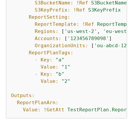
S3BucketName:
!Ref
S3BucketName
S3KeyPrefix:
!Ref
S3KeyPrefix
ReportSetting:
ReportTemplate:
!Ref
ReportTempla
Regions:
 [
'us-west-2'
, 
'eu-west-1
Accounts:
 [
'123456789098'
]

OrganizationUnits:
 [
'ou-abcd-1234
ReportPlanTags:
-
Key:
"a"
Value:
"1"
-
Key:
"b"
Value:
"2"
Outputs:
ReportPlanArn:
Value:
!GetAtt
TestReportPlan.ReportP