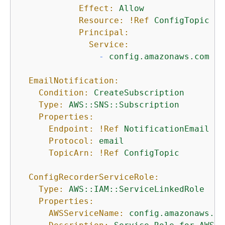
Effect:
Allow
Resource:
!Ref
ConfigTopic
Principal:
Service:
-
config.amazonaws.com
EmailNotification:
Condition:
CreateSubscription
Type:
AWS::SNS::Subscription
Properties:
Endpoint:
!Ref
NotificationEmail
Protocol:
email
TopicArn:
!Ref
ConfigTopic
ConfigRecorderServiceRole:
Type:
AWS::IAM::ServiceLinkedRole
Properties:
AWSServiceName:
config.amazonaws.co