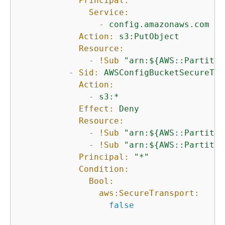
Principal:
Service:
-
config.amazonaws.com
Action:
s3:PutObject
Resource:
-
!Sub
"arn:$
{
AWS::Partitio
-
Sid:
AWSConfigBucketSecureTra
Action:
-
s3:*
Effect:
Deny
Resource:
-
!Sub
"arn:$
{
AWS::Partitio
-
!Sub
"arn:$
{
AWS::Partitio
Principal:
"*"
Condition:
Bool:
aws:SecureTransport:
false