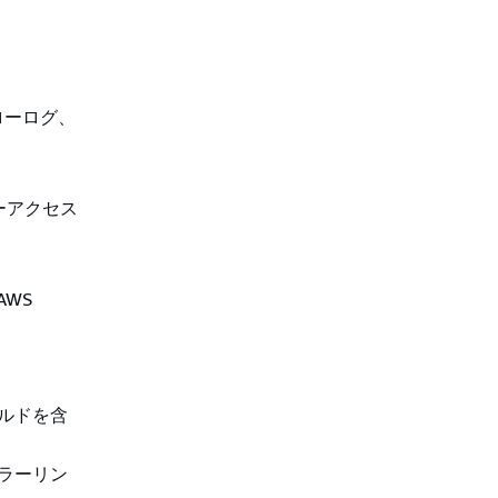
 フローログ、
サーアクセス
WS
ールドを含
ミラーリン