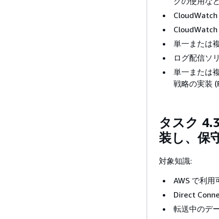
グの使用など
CloudWa
CloudW
単一または複
ログ配信ソ
単一または複
戦略の実装 (
タスク 4
装し、保
対象知識:
AWS で利
Direct Con
転送中のデータ