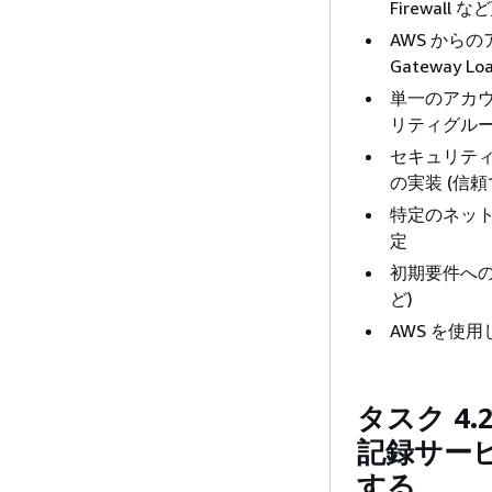
Firewall など
AWS からの
Gateway Lo
単一のアカウ
リティグルー
セキュリティ
の実装 (信
特定のネッ
定
初期要件への
ど)
AWS を使
タスク 4
記録サー
する。