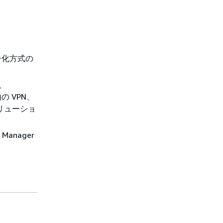
号化方式の
、
 経由の VPN、
ソリューショ
anager