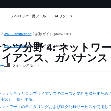
ド
デベロッパー用ツール
AI リソース
ト
AWS Certification
試験ガイド (ANS-C01)
ンツ分野 4: ネット
ト
AWS Certification
試験ガイド (ANS-C01)
ライアンス、ガバナンス
wn
フォーカスモード
1: セキュリティとコンプライアンスのニーズと要件を満たすため
を実装し、保守する。
2: ネットワークのモニタリングおよびログ記録サービスを使用し