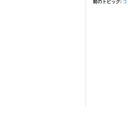
前のトピック:
コ
開始方法
サービスガイ