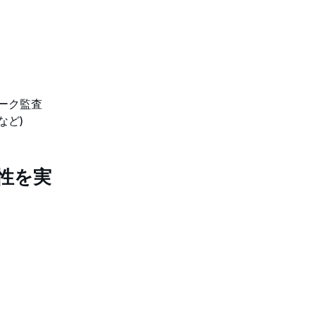
ーク監査
など)
密性を実