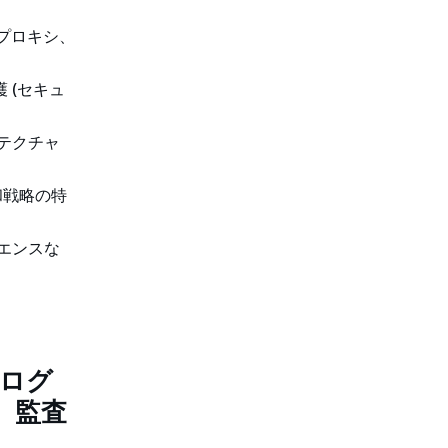
l、プロキシ、
 (セキュ
テクチャ
和戦略の特
エンスな
びログ
、監査