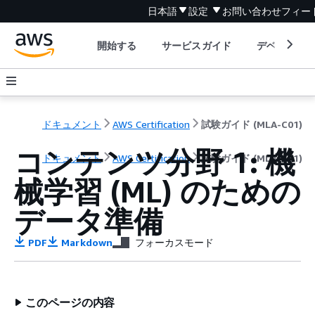
日本語
設定
お問い合わせ
フィー
開始する
サービスガイド
デベロッパ
ドキュメント
AWS Certification
試験ガイド (MLA-C01)
コンテンツ分野 1: 機
ドキュメント
AWS Certification
試験ガイド (MLA-C01)
械学習 (ML) のための
データ準備
PDF
Markdown
フォーカスモード
このページの内容