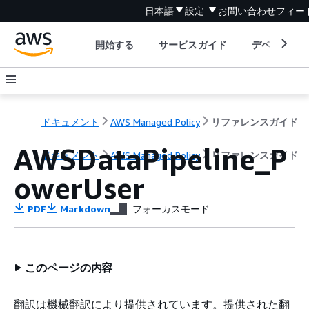
日本語
設定
お問い合わせ
フィー
開始する
サービスガイド
デベロッパ
ドキュメント
AWS Managed Policy
リファレンスガイド
AWSDataPipeline_P
ドキュメント
AWS Managed Policy
リファレンスガイド
owerUser
PDF
Markdown
フォーカスモード
このページの内容
翻訳は機械翻訳により提供されています。提供された翻