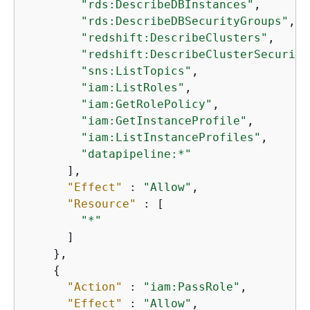
"rds:DescribeDBInstances"
,

"rds:DescribeDBSecurityGroups"
,

"redshift:DescribeClusters"
,

"redshift:DescribeClusterSecurity
"sns:ListTopics"
,

"iam:ListRoles"
,

"iam:GetRolePolicy"
,

"iam:GetInstanceProfile"
,

"iam:ListInstanceProfiles"
,

"datapipeline:*"
      ],

"Effect"
 : 
"Allow"
,

"Resource"
 : [

"*"
      ]

    },

{
"Action"
 : 
"iam:PassRole"
,

"Effect"
 : 
"Allow"
,
