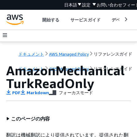
日本語
設定
お問い合わせ
フィー
開始する
サービスガイド
デベロッパ
ドキュメント
AWS Managed Policy
リファレンスガイド
AmazonMechanical
ドキュメント
AWS Managed Policy
リファレンスガイド
TurkReadOnly
PDF
Markdown
フォーカスモード
このページの内容
翻訳は機械翻訳により提供されています。提供された翻