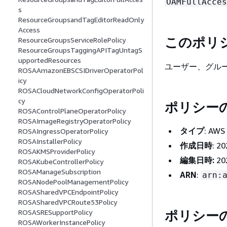
OAMFullAcces
s
ResourceGroupsandTagEditorReadOnly
Access
このポリ
ResourceGroupsServiceRolePolicy
ResourceGroupsTaggingAPITagUntagS
upportedResources
ユーザー、グル
ROSAAmazonEBSCSIDriverOperatorPol
icy
ROSACloudNetworkConfigOperatorPoli
cy
ポリシー
ROSAControlPlaneOperatorPolicy
ROSAImageRegistryOperatorPolicy
タイプ
: A
ROSAIngressOperatorPolicy
ROSAInstallerPolicy
作成日時
: 2
ROSAKMSProviderPolicy
編集日時:
20
ROSAKubeControllerPolicy
ROSAManageSubscription
ARN
:
arn:
ROSANodePoolManagementPolicy
ROSASharedVPCEndpointPolicy
ROSASharedVPCRoute53Policy
ポリシー
ROSASRESupportPolicy
ROSAWorkerInstancePolicy