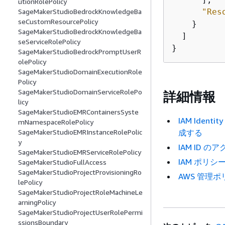
utionRolePolicy
"Res
SageMakerStudioBedrockKnowledgeBa
seCustomResourcePolicy
    }

SageMakerStudioBedrockKnowledgeBa
  ]

seServiceRolePolicy
}
SageMakerStudioBedrockPromptUserR
olePolicy
SageMakerStudioDomainExecutionRole
Policy
SageMakerStudioDomainServiceRolePo
詳細情報
licy
SageMakerStudioEMRContainersSyste
IAM Ide
mNamespaceRolePolicy
成する
SageMakerStudioEMRInstanceRolePolic
y
IAM ID 
SageMakerStudioEMRServiceRolePolicy
IAM ポリ
SageMakerStudioFullAccess
SageMakerStudioProjectProvisioningRo
AWS 管理
lePolicy
SageMakerStudioProjectRoleMachineLe
arningPolicy
SageMakerStudioProjectUserRolePermi
ssionsBoundary