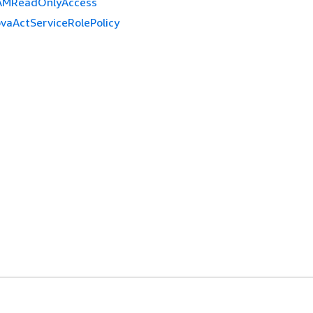
AMReadOnlyAccess
vaActServiceRolePolicy