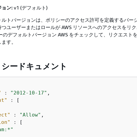
ョン:
v1 (デフォルト)
ォルトバージョンは、ポリシーのアクセス許可を定義するバー
つユーザーまたはロールが AWS リソースへのアクセスをリ
ーのデフォルトバージョン AWS をチェックして、リクエスト
します。
ポリシードキュメント
"
 : 
"2012-10-17"
,

nt"
 : [

ect"
 : 
"Allow"
,

ion"
 : [

am:*"