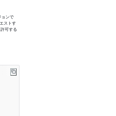
ジョンで
クエストす
を許可する