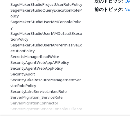
次のトピック:
O
SageMakerStudioProjectUserRolePolicy
前のトピック:
No
SageMakerStudioQueryExecutionRoleP
olicy
SageMakerStudioUserIAMConsolePolic
y
SageMakerStudioUserIAMDefaultExecu
tionPolicy
SageMakerStudioUserIAMPermissiveEx
ecutionPolicy
SecretsManagerReadWrite
SecurityAgentWebAppAPIPolicy
SecurityAgentWebAppPolicy
SecurityAudit
SecurityLakeResourceManagementSer
viceRolePolicy
SecurityLakeServiceLinkedRole
ServerMigration_ServiceRole
ServerMigrationConnector
ServerMigrationServiceConsoleFullAcce
ss
ServerMigrationServiceLaunchRole
ServerMigrationServiceRoleForInstance