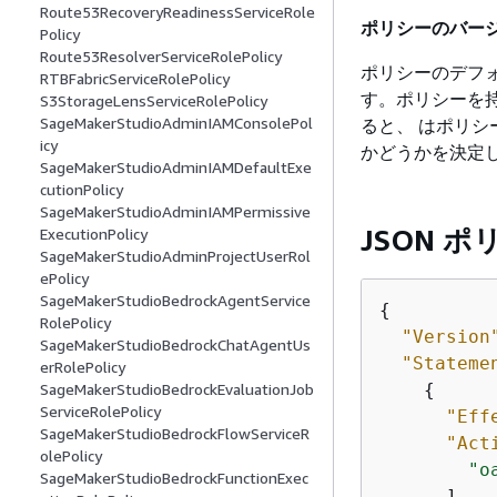
Route53RecoveryReadinessServiceRole
ポリシーのバージ
Policy
Route53ResolverServiceRolePolicy
ポリシーのデフ
RTBFabricServiceRolePolicy
す。ポリシーを持
S3StorageLensServiceRolePolicy
SageMakerStudioAdminIAMConsolePol
ると、 はポリシ
icy
かどうかを決定
SageMakerStudioAdminIAMDefaultExe
cutionPolicy
SageMakerStudioAdminIAMPermissive
JSON 
ExecutionPolicy
SageMakerStudioAdminProjectUserRol
ePolicy
SageMakerStudioBedrockAgentService
{
RolePolicy
"Version
SageMakerStudioBedrockChatAgentUs
"Stateme
erRolePolicy
{
SageMakerStudioBedrockEvaluationJob
ServiceRolePolicy
"Eff
SageMakerStudioBedrockFlowServiceR
"Act
olePolicy
"o
SageMakerStudioBedrockFunctionExec
      ],
