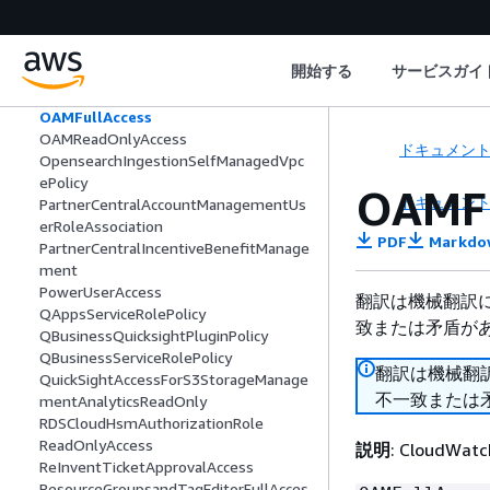
NeptuneReadOnlyAccess
NetworkAdministrator
NetworkSecurityDirectorServiceLinked
開始する
サービスガイ
RolePolicy
NovaActServiceRolePolicy
OAMFullAccess
OAMReadOnlyAccess
ドキュメン
OpensearchIngestionSelfManagedVpc
ePolicy
OAMFu
ドキュメン
PartnerCentralAccountManagementUs
erRoleAssociation
PDF
Markdo
PartnerCentralIncentiveBenefitManage
ment
PowerUserAccess
翻訳は機械翻訳
QAppsServiceRolePolicy
致または矛盾が
QBusinessQuicksightPluginPolicy
QBusinessServiceRolePolicy
翻訳は機械翻
QuickSightAccessForS3StorageManage
不一致または
mentAnalyticsReadOnly
RDSCloudHsmAuthorizationRole
ReadOnlyAccess
説明
: Cloud
ReInventTicketApprovalAccess
ResourceGroupsandTagEditorFullAcces