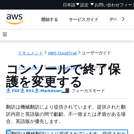
日本語
設定
お問い合わせ
フィー
開始する
サービスガイド
デベロッパ
ドキュメント
AWS CloudTrail
ユーザーガイド
コンソールで終了保
ドキュメント
AWS CloudTrail
ユーザーガイド
護を変更する
PDF
RSS
Markdown
フォーカスモード
翻訳は機械翻訳により提供されています。提供された翻
訳内容と英語版の間で齟齬、不一致または矛盾がある場
合、英語版が優先します。
翻訳は機械翻訳により提供されています。提供された