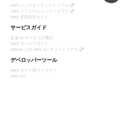
AWS ハンズオンチュートリアル
AWS ソリューションライブラリ
AWS 意思決定ガイド
サービスガイド
生成 AI サービスの選択
AWS サービスガイド
GitHub 上の AWS CLI チュートリアル
デベロッパーツール
AWS コード例ライブラリ
AWS CLI
AWS Builder Center
AWS デベロッパーツールブログ
役立つリンク
AWS ドキュメント MCP サーバーをダウンロー
ド
AWS コンソールにサインイン
AWS re:Post