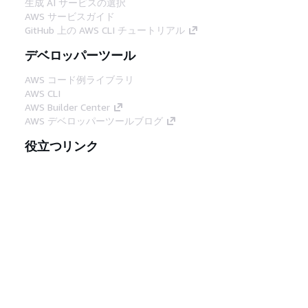
生成 AI サービスの選択
AWS サービスガイド
GitHub 上の AWS CLI チュートリアル
デベロッパーツール
AWS コード例ライブラリ
AWS CLI
AWS Builder Center
AWS デベロッパーツールブログ
役立つリンク
AWS ドキュメント MCP サーバーをダウンロー
ド
AWS コンソールにサインイン
AWS re:Post
プライバシー
サイト規約
Cookie の設定
© 2026, Amazon Web Services, Inc. or its
affiliates.All rights reserved.
日本語