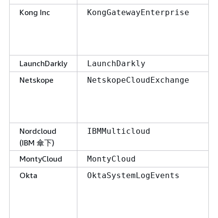
Kong Inc
KongGatewayEnterprise
LaunchDarkly
LaunchDarkly
Netskope
NetskopeCloudExchange
Nordcloud
IBMMulticloud
(IBM 傘下)
MontyCloud
MontyCloud
Okta
OktaSystemLogEvents