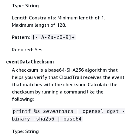
Type: String
Length Constraints: Minimum length of 1.
Maximum length of 128.
Pattern:
[-_A-Za-z0-9]+
Required: Yes
eventDataChecksum
A checksum is a base64-SHA256 algorithm that
helps you verify that CloudTrail receives the event
that matches with the checksum. Calculate the
checksum by running a command like the
following:
printf %s
$eventdata
| openssl dgst -
binary -sha256 | base64
Type: String