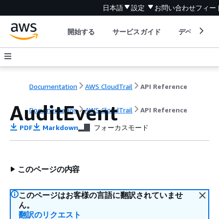
日本語
設定
お問い合わせ
フィー
開始する
サービスガイド
デベロッパ
Documentation
AWS CloudTrail
API Reference
AuditEvent
Documentation
AWS CloudTrail
API Reference
PDF
Markdown
フォーカスモード
このページの内容
このページはお客様の言語に翻訳されていませ
ん。
翻訳のリクエスト