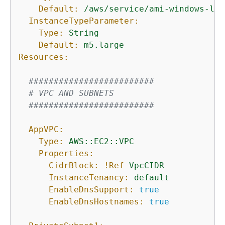
Default:
/aws/service/ami-windows-lat
InstanceTypeParameter:
Type:
String
Default:
m5.large
Resources:
#########################
# VPC AND SUBNETS
#########################
AppVPC:
Type:
AWS::EC2::VPC
Properties:
CidrBlock:
!Ref
VpcCIDR
InstanceTenancy:
default
EnableDnsSupport:
true
EnableDnsHostnames:
true