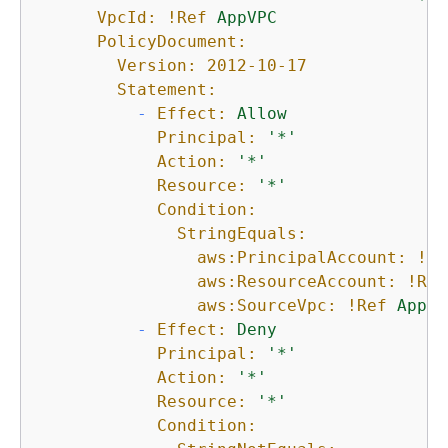
VpcId:
!Ref
AppVPC
PolicyDocument:
Version:
2012-10-17
Statement:
-
Effect:
Allow
Principal:
'*'
Action:
'*'
Resource:
'*'
Condition:
StringEquals:
aws:PrincipalAccount:
!Re
aws:ResourceAccount:
!Ref
aws:SourceVpc:
!Ref
AppVP
-
Effect:
Deny
Principal:
'*'
Action:
'*'
Resource:
'*'
Condition: