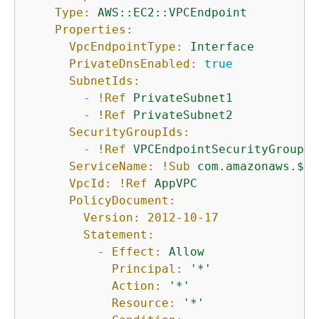
Type:
AWS::EC2::VPCEndpoint
Properties:
VpcEndpointType:
Interface
PrivateDnsEnabled:
true
SubnetIds:
-
!Ref
PrivateSubnet1
-
!Ref
PrivateSubnet2
SecurityGroupIds:
-
!Ref
VPCEndpointSecurityGroup
ServiceName:
!Sub
com.amazonaws.$
{
A
VpcId:
!Ref
AppVPC
PolicyDocument:
Version:
2012-10-17
Statement:
-
Effect:
Allow
Principal:
'*'
Action:
'*'
Resource:
'*'