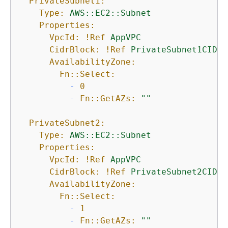
PrivateSubnet1:
Type:
AWS::EC2::Subnet
Properties:
VpcId:
!Ref
AppVPC
CidrBlock:
!Ref
PrivateSubnet1CIDR
AvailabilityZone:
Fn::Select:
-
0
-
Fn::GetAZs:
""
PrivateSubnet2:
Type:
AWS::EC2::Subnet
Properties:
VpcId:
!Ref
AppVPC
CidrBlock:
!Ref
PrivateSubnet2CIDR
AvailabilityZone:
Fn::Select:
-
1
-
Fn::GetAZs:
""