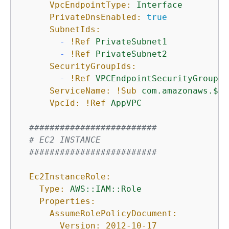
VpcEndpointType:
Interface
PrivateDnsEnabled:
true
SubnetIds:
-
!Ref
PrivateSubnet1
-
!Ref
PrivateSubnet2
SecurityGroupIds:
-
!Ref
VPCEndpointSecurityGroup
ServiceName:
!Sub
com.amazonaws.$
{
A
VpcId:
!Ref
AppVPC
#########################
# EC2 INSTANCE
#########################
Ec2InstanceRole:
Type:
AWS::IAM::Role
Properties:
AssumeRolePolicyDocument:
Version:
2012-10-17