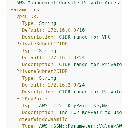
Parameters:
VpcCIDR:
Type:
String
Default:
172.16
.0
.0
/16
Description:
CIDR
range
for
VPC
PrivateSubnet1CIDR:
Type:
String
Default:
172.16
.1
.0
/24
Description:
CIDR
range
for
Private
S
PrivateSubnet2CIDR:
Type:
String
Default:
172.16
.2
.0
/24
Description:
CIDR
range
for
Private
S
Ec2KeyPair:
Type:
AWS::EC2::KeyPair::KeyName
Description:
The
EC2
KeyPair
to
use
t
LatestWindowsAmiId:
Type:
AWS::SSM::Parameter::Value<AWS: