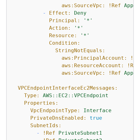
aws:SourceVpc:
!Ref
AppVP
-
Effect:
Deny
Principal:
'*'
Action:
'*'
Resource:
'*'
Condition:
StringNotEquals:
aws:PrincipalAccount:
!Re
aws:ResourceAccount:
!Ref
aws:SourceVpc:
!Ref
AppVP
VPCEndpointInterfaceEc2Messages:
Type:
AWS::EC2::VPCEndpoint
Properties:
VpcEndpointType:
Interface
PrivateDnsEnabled:
true
SubnetIds:
-
!Ref
PrivateSubnet1