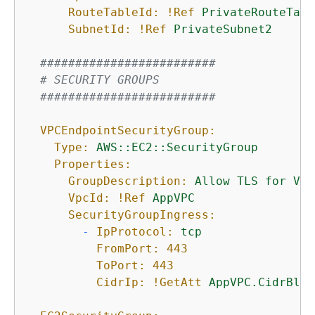
RouteTableId:
!Ref
PrivateRouteTabl
SubnetId:
!Ref
PrivateSubnet2
#########################
# SECURITY GROUPS
#########################
VPCEndpointSecurityGroup:
Type:
AWS::EC2::SecurityGroup
Properties:
GroupDescription:
Allow
TLS
for
VPC
VpcId:
!Ref
AppVPC
SecurityGroupIngress:
-
IpProtocol:
tcp
FromPort:
443
ToPort:
443
CidrIp:
!GetAtt
AppVPC.CidrBloc