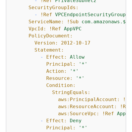
-
!Ref
PrivateSubnet2
SecurityGroupIds:
-
!Ref
VPCEndpointSecurityGroup
ServiceName:
!Sub
com.amazonaws.$
{
A
VpcId:
!Ref
AppVPC
PolicyDocument:
Version:
2012-10-17
Statement:
-
Effect:
Allow
Principal:
'*'
Action:
'*'
Resource:
'*'
Condition:
StringEquals:
aws:PrincipalAccount:
!Re
aws:ResourceAccount:
!Ref
aws:SourceVpc:
!Ref
AppVP
-
Effect:
Deny
Principal:
'*'