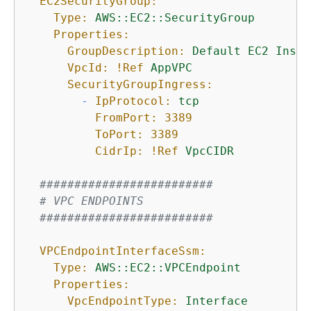
EC2SecurityGroup:
Type:
AWS::EC2::SecurityGroup
Properties:
GroupDescription:
Default
EC2
Insta
VpcId:
!Ref
AppVPC
SecurityGroupIngress:
-
IpProtocol:
tcp
FromPort:
3389
ToPort:
3389
CidrIp:
!Ref
VpcCIDR
#########################
# VPC ENDPOINTS
#########################
VPCEndpointInterfaceSsm:
Type:
AWS::EC2::VPCEndpoint
Properties:
VpcEndpointType:
Interface