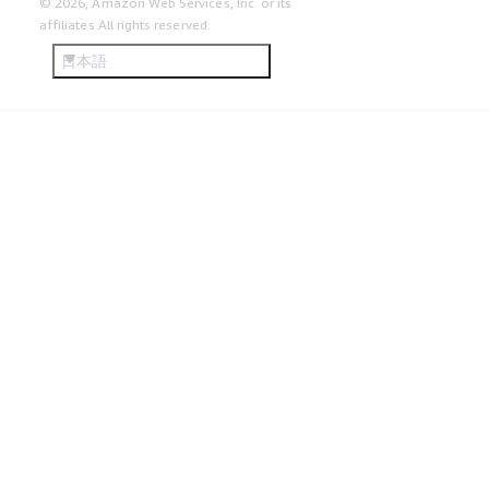
© 2026, Amazon Web Services, Inc. or its
affiliates.All rights reserved.
日本語