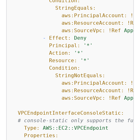
Condition:
StringEquals:
aws:PrincipalAccount:
!Re
aws:ResourceAccount:
!Ref
aws:SourceVpc:
!Ref
AppVP
-
Effect:
Deny
Principal:
'*'
Action:
'*'
Resource:
'*'
Condition:
StringNotEquals:
aws:PrincipalAccount:
!Re
aws:ResourceAccount:
!Ref
aws:SourceVpc:
!Ref
AppVP
VPCEndpointInterfaceConsoleStatic:
# console-static only supports the full
Type:
AWS::EC2::VPCEndpoint
Properties: