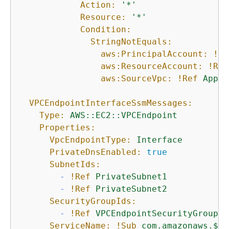
Action:
'*'
Resource:
'*'
Condition:
StringNotEquals:
aws:PrincipalAccount:
!Re
aws:ResourceAccount:
!Ref
aws:SourceVpc:
!Ref
AppVP
VPCEndpointInterfaceSsmMessages:
Type:
AWS::EC2::VPCEndpoint
Properties:
VpcEndpointType:
Interface
PrivateDnsEnabled:
true
SubnetIds:
-
!Ref
PrivateSubnet1
-
!Ref
PrivateSubnet2
SecurityGroupIds:
-
!Ref
VPCEndpointSecurityGroup
ServiceName:
!Sub
com.amazonaws.$
{
A