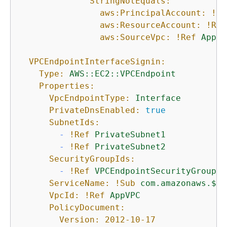
StringNotEquals:
aws:PrincipalAccount:
!Re
aws:ResourceAccount:
!Ref
aws:SourceVpc:
!Ref
AppVP
VPCEndpointInterfaceSignin:
Type:
AWS::EC2::VPCEndpoint
Properties:
VpcEndpointType:
Interface
PrivateDnsEnabled:
true
SubnetIds:
-
!Ref
PrivateSubnet1
-
!Ref
PrivateSubnet2
SecurityGroupIds:
-
!Ref
VPCEndpointSecurityGroup
ServiceName:
!Sub
com.amazonaws.$
{
A
VpcId:
!Ref
AppVPC
PolicyDocument:
Version:
2012-10-17