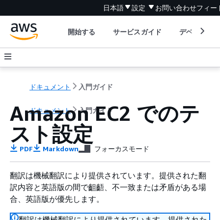
日本語
設定
お問い合わせ
フィー
開始する
サービスガイド
デベロッパ
ドキュメント
入門ガイド
Amazon EC2 でのテ
ドキュメント
入門ガイド
スト設定
PDF
Markdown
フォーカスモード
翻訳は機械翻訳により提供されています。提供された翻
訳内容と英語版の間で齟齬、不一致または矛盾がある場
合、英語版が優先します。
翻訳は機械翻訳により提供されています。提供された