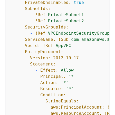
PrivateDnsEnabled:
true
SubnetIds:
-
!Ref
PrivateSubnet1
-
!Ref
PrivateSubnet2
SecurityGroupIds:
-
!Ref
VPCEndpointSecurityGroup
ServiceName:
!Sub
com.amazonaws.$
{
A
VpcId:
!Ref
AppVPC
PolicyDocument:
Version:
2012-10-17
Statement:
-
Effect:
Allow
Principal:
'*'
Action:
'*'
Resource:
'*'
Condition:
StringEquals:
aws:PrincipalAccount:
!Re
aws:ResourceAccount:
!Ref