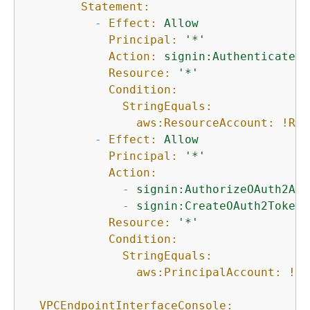
Statement:
-
Effect:
Allow
Principal:
'*'
Action:
signin:Authenticate
Resource:
'*'
Condition:
StringEquals:
aws:ResourceAccount:
!Ref
-
Effect:
Allow
Principal:
'*'
Action:
-
signin:AuthorizeOAuth2Acc
-
signin:CreateOAuth2Token
Resource:
'*'
Condition:
StringEquals:
aws:PrincipalAccount:
!Re
VPCEndpointInterfaceConsole: