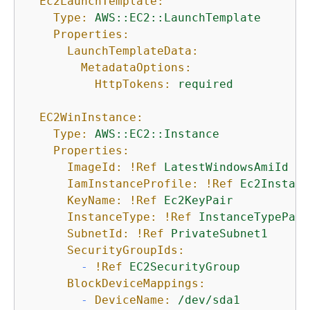
Ec2LaunchTemplate:
Type:
AWS::EC2::LaunchTemplate
Properties:
LaunchTemplateData:
MetadataOptions:
HttpTokens:
required
EC2WinInstance:
Type:
AWS::EC2::Instance
Properties:
ImageId:
!Ref
LatestWindowsAmiId
IamInstanceProfile:
!Ref
Ec2Instanc
KeyName:
!Ref
Ec2KeyPair
InstanceType:
!Ref
InstanceTypePara
SubnetId:
!Ref
PrivateSubnet1
SecurityGroupIds:
-
!Ref
EC2SecurityGroup
BlockDeviceMappings:
-
DeviceName:
/dev/sda1