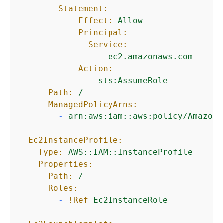
Statement:
-
Effect:
Allow
Principal:
Service:
-
ec2.amazonaws.com
Action:
-
sts:AssumeRole
Path:
/
ManagedPolicyArns:
-
arn:aws:iam::aws:policy/AmazonS
Ec2InstanceProfile:
Type:
AWS::IAM::InstanceProfile
Properties:
Path:
/
Roles:
-
!Ref
Ec2InstanceRole