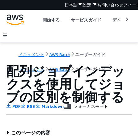
日本語
設定
お問い合わせ
フィー
開始する
サービスガイド
デベロッパ
ドキュメント
AWS Batch
ユーザーガイド
配列ジョブインデッ
ドキュメント
AWS Batch
ユーザーガイド
クスを使用してジョ
ブの区別を制御する
PDF
RSS
Markdown
フォーカスモード
このページの内容