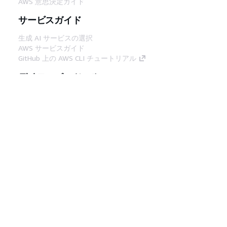
AWS 意思決定ガイド
サービスガイド
生成 AI サービスの選択
AWS サービスガイド
GitHub 上の AWS CLI チュートリアル
デベロッパーツール
AWS コード例ライブラリ
AWS CLI
AWS Builder Center
AWS デベロッパーツールブログ
役立つリンク
AWS ドキュメント MCP サーバーをダウンロー
ド
AWS コンソールにサインイン
AWS re:Post
プライバシー
サイト規約
Cookie の設定