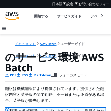
日本語
設定
お問い合わせ
フィー
開始する
サービスガイド
デベロッパ
ドキュメント
AWS Batch
ユーザーガイド
のサービス環境 AWS
ドキュメント
AWS Batch
ユーザーガイド
Batch
PDF
RSS
Markdown
フォーカスモード
翻訳は機械翻訳により提供されています。提供された翻
訳内容と英語版の間で齟齬、不一致または矛盾がある場
合、英語版が優先します。
翻訳は機械翻訳により提供されています。提供された