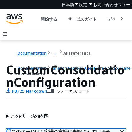
日本語
設定
お問い合わせ
フィー
開始する
サービスガイド
デベロッパ
Documentation
...
API reference
CustomConsolidatio
Documentation
Amazon Bedrock AgentCore Control Plane
API reference
nConfiguration
PDF
Markdown
フォーカスモード
このページの内容
このページはお客様の言語に翻訳されていませ