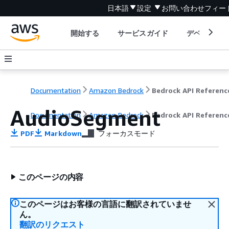
日本語
設定
お問い合わせ
フィー
開始する
サービスガイド
デベロッパ
Documentation
Amazon Bedrock
Bedrock API Referenc
AudioSegment
Documentation
Amazon Bedrock
Bedrock API Referenc
PDF
Markdown
フォーカスモード
このページの内容
このページはお客様の言語に翻訳されていませ
ん。
翻訳のリクエスト