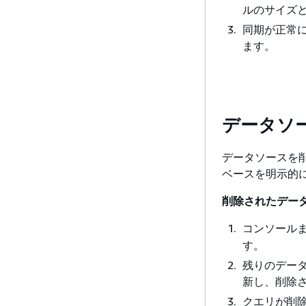
ルのサイズ
同期が正常
ます。
データソ
データソースを
ベースを明示的
削除されたデー
コンソール
す。
残りのデー
新し、削除
クエリが削