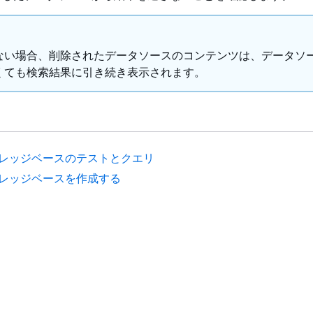
ない場合、削除されたデータソースのコンテンツは、データソ
くても検索結果に引き続き表示されます。
レッジベースのテストとクエリ
レッジベースを作成する