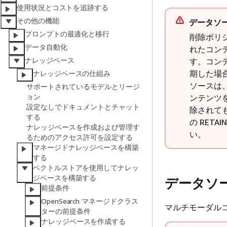
使用状況とコストを追跡する
その他の機能
データソ
プロンプトの最適化と移行
削除ポリシ
データ自動化
れたコン
ナレッジベース
す。コン
期した場合
ナレッジベースの仕組み
ソースは
サポートされているモデルとリージ
ョン
ンテンツ
設定なしでドキュメントとチャット
除されて
する
の RET
ナレッジベースを作成および管理す
い。
るためのアクセス許可を設定する
マネージドナレッジベースを構築
する
ベクトルストアを使用してナレッ
ジベースを構築する
データソ
前提条件
OpenSearch マネージドクラス
マルチモーダル
ターの前提条件
ナレッジベースを作成する