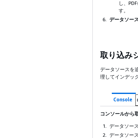
し、PD
す。
データソー
取り込み
データソースを
理してインデッ
Console
コンソールから
データソー
データソー