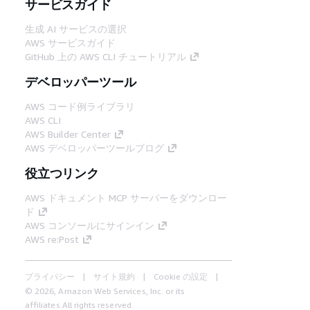
サービスガイド
生成 AI サービスの選択
AWS サービスガイド
GitHub 上の AWS CLI チュートリアル
デベロッパーツール
AWS コード例ライブラリ
AWS CLI
AWS Builder Center
AWS デベロッパーツールブログ
役立つリンク
AWS ドキュメント MCP サーバーをダウンロー
ド
AWS コンソールにサインイン
AWS re:Post
プライバシー
サイト規約
Cookie の設定
© 2026, Amazon Web Services, Inc. or its
affiliates.All rights reserved.