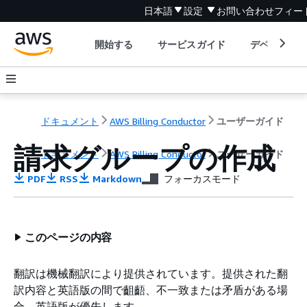
日本語
設定
お問い合わせ
フィー
開始する
サービスガイド
デベロッパ
ドキュメント
AWS Billing Conductor
ユーザーガイド
請求グループの作成
ドキュメント
AWS Billing Conductor
ユーザーガイド
PDF
RSS
Markdown
フォーカスモード
このページの内容
翻訳は機械翻訳により提供されています。提供された翻
訳内容と英語版の間で齟齬、不一致または矛盾がある場
合、英語版が優先します。