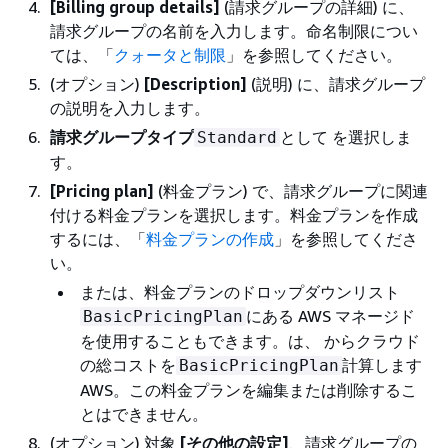
[Billing group details]
(請求グループの詳細) に、
請求グループの名前を入力します。命名制限につい
ては、「
クォータと制限
」を参照してください。
(オプション)
[Description]
(説明) に、請求グループ
の説明を入力します。
請求グループタイプ
として を選択しま
Standard
す。
[Pricing plan]
(料金プラン) で、請求グループに関連
付ける料金プランを選択します。料金プランを作成
するには、「
料金プランの作成
」を参照してくださ
い。
または、料金プランのドロップダウンリスト
にある AWS マネージド
BasicPricingPlan
を使用することもできます。は、 からクラウド
の総コストを
計算します
BasicPricingPlan
AWS。この料金プランを編集または削除するこ
とはできません。
(オプション) 対象
[その他の設定]
、請求グループの