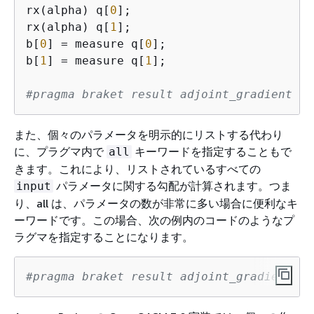
rx(alpha) q[
0
];

rx(alpha) q[
1
];

b[
0
] = measure q[
0
];

b[
1
] = measure q[
1
];

#pragma braket result adjoint_gradient h(
また、個々のパラメータを明示的にリストする代わり
に、プラグマ内で
キーワードを指定することもで
all
きます。これにより、リストされているすべての
パラメータに関する勾配が計算されます。つま
input
り、all は、パラメータの数が非常に多い場合に便利なキ
ーワードです。この場合、次の例内のコードのようなプ
ラグマを指定することになります。
#pragma braket result adjoint_gradient h(