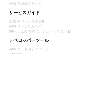
AWS 意思決定ガイド
サービスガイド
生成 AI サービスの選択
AWS サービスガイド
GitHub 上の AWS CLI チュートリアル
デベロッパーツール
AWS コード例ライブラリ
AWS CLI
AWS Builder Center
AWS デベロッパーツールブログ
役立つリンク
AWS ドキュメント MCP サーバーをダウンロー
ド
AWS コンソールにサインイン
AWS re:Post
プライバシー
サイト規約
Cookie の設定