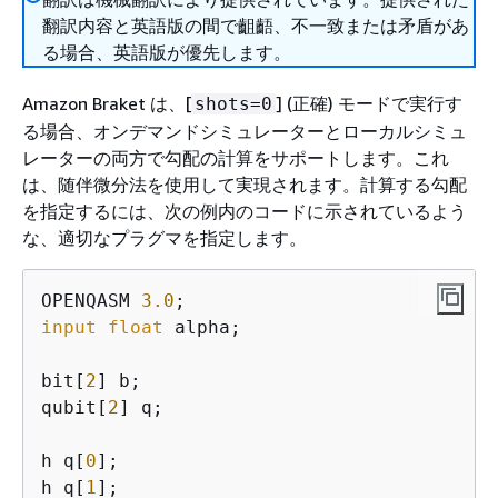
翻訳内容と英語版の間で齟齬、不一致または矛盾があ
る場合、英語版が優先します。
Amazon Braket は、[
] (正確) モードで実行す
shots=0
る場合、オンデマンドシミュレーターとローカルシミュ
レーターの両方で勾配の計算をサポートします。これ
は、随伴微分法を使用して実現されます。計算する勾配
を指定するには、次の例内のコードに示されているよう
な、適切なプラグマを指定します。
OPENQASM 
3.0
input
float
 alpha;

bit[
2
] b;

qubit[
2
] q;

h q[
0
];

h q[
1
];
