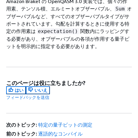
Amazon Braket の OpenQASM 3.0 実装では、個々の作
用素、テンソル積、エルミートオブザーバブル、
オ
Sum
ブザーバブルなど、すべてのオブザーバブルタイプがサ
ポートされています。勾配を計算するときに使用する特
定の作用素は
関数内にラッピングす
expectation()
る必要があり、オブザーバブルの各項が作用する量子ビ
ットを明示的に指定する必要があります。
このページは役に立ちましたか?
はい
いいえ
フィードバックを送信
次のトピック:
特定の量子ビットの測定
前のトピック:
逐語的なコンパイル