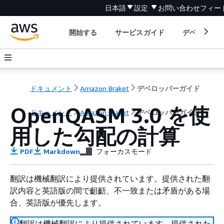
日本語
設定
お問い合わせ
フィー
開始する
サービスガイド
デベロッパ
ドキュメント
Amazon Braket
デベロッパーガイド
OpenQASM 3.0 を使
ドキュメント
Amazon Braket
デベロッパーガイド
用した勾配の計算
PDF
Markdown
フォーカスモード
翻訳は機械翻訳により提供されています。提供された翻
訳内容と英語版の間で齟齬、不一致または矛盾がある場
合、英語版が優先します。
翻訳は機械翻訳により提供されています。提供された