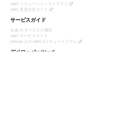
AWS ソリューションライブラリ
AWS 意思決定ガイド
サービスガイド
生成 AI サービスの選択
AWS サービスガイド
GitHub 上の AWS CLI チュートリアル
デベロッパーツール
AWS コード例ライブラリ
AWS CLI
AWS Builder Center
AWS デベロッパーツールブログ
役立つリンク
AWS ドキュメント MCP サーバーをダウンロー
ド
AWS コンソールにサインイン
AWS re:Post