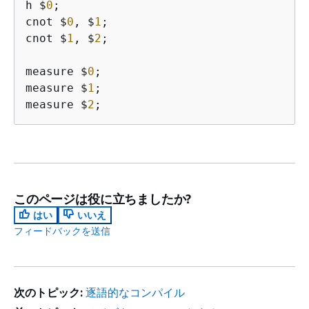
h $
0
;

cnot $
0
, $
1
;

cnot $
1
, $
2
;

measure $
0
;

measure $
1
;

measure $
2
;
このページは役に立ちましたか?
はい
いいえ
フィードバックを送信
次のトピック:
逐語的なコンパイル