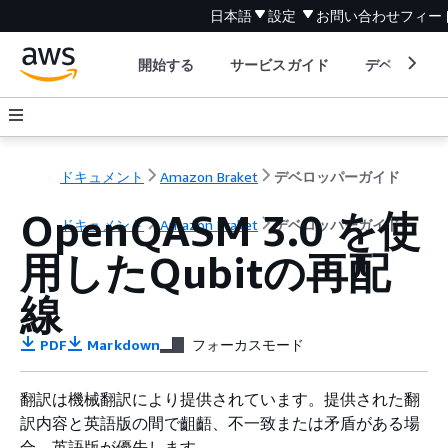
日本語
設定
お問い合わせ
フィー
開始する
サービスガイド
デベロッパ
ドキュメント
Amazon Braket
デベロッパーガイド
OpenQASM 3.0 を使
ドキュメント
Amazon Braket
デベロッパーガイド
用したQubitの再配
線
PDF
Markdown
フォーカスモード
翻訳は機械翻訳により提供されています。提供された翻
訳内容と英語版の間で齟齬、不一致または矛盾がある場
合、英語版が優先します。